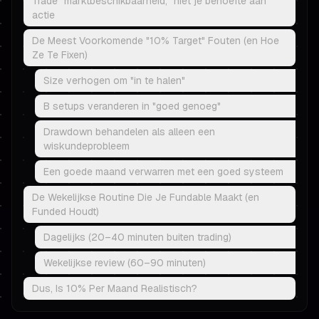
Trade "marktbeschikbaarheid," niet je behoefte aan
actie
De Meest Voorkomende "10% Target" Fouten (en Hoe
Ze Te Fixen)
Size verhogen om "in te halen"
B setups veranderen in "goed genoeg"
Drawdown behandelen als alleen een
wiskundeprobleem
Een goede maand verwarren met een goed systeem
De Wekelijkse Routine Die Je Fundable Maakt (en
Funded Houdt)
Dagelijks (20–40 minuten buiten trading)
Wekelijkse review (60–90 minuten)
Dus, Is 10% Per Maand Realistisch?