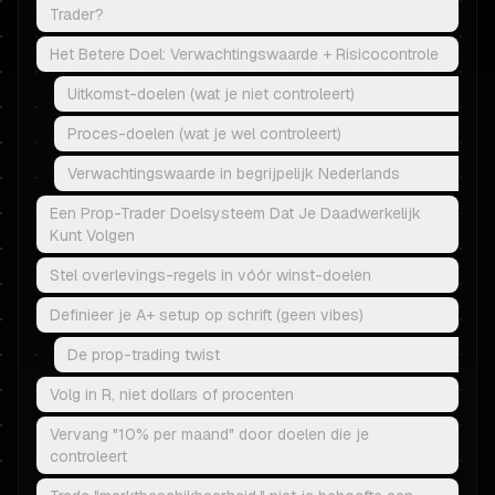
Trader?
Het Betere Doel: Verwachtingswaarde + Risicocontrole
Uitkomst-doelen (wat je niet controleert)
Proces-doelen (wat je wel controleert)
Verwachtingswaarde in begrijpelijk Nederlands
Een Prop-Trader Doelsysteem Dat Je Daadwerkelijk
Kunt Volgen
Stel overlevings-regels in vóór winst-doelen
Definieer je A+ setup op schrift (geen vibes)
De prop-trading twist
Volg in R, niet dollars of procenten
Vervang "10% per maand" door doelen die je
controleert