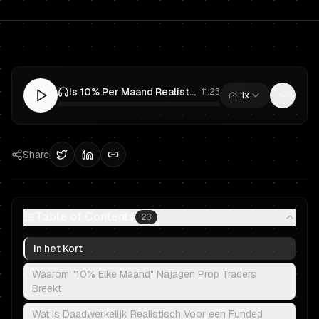
Is 10% Per Maand Realistisch in Prop Trading? Bouw een Funded Trader Proces
·
11:23
1x
0:00
/
11:23
Share
Table of Contents
23
In het Kort
Waarom "10% Elke Maand" Najagen Prop Traders
Breekt
Wat Is Daadwerkelijk Realistisch Voor een Funded