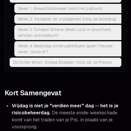
Week 1: Bewustzijnsweek (spot het patroon)
Week 2: Installeer de vrijdaglimiet (stop de bloeding)
Week 3: Schakel Groene Week Lock in (bescherm
winsten automatisch)
Week 4: Maandag continuatieritueel (geen "nieuwe
week, nieuw ik")
De Echte Winst: Vrijdag Eindigen Trots op Je Proces
Kort Samengevat
Vrijdag is niet je "verdien meer" dag -- het is je
risicobeheerdag.
De meeste einde-weekschade
komt van het traden van je PnL in plaats van je
voorsprong.