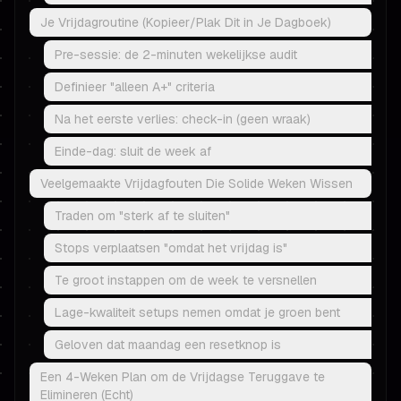
Je Vrijdagroutine (Kopieer/Plak Dit in Je Dagboek)
Pre-sessie: de 2-minuten wekelijkse audit
Definieer "alleen A+" criteria
Na het eerste verlies: check-in (geen wraak)
Einde-dag: sluit de week af
Veelgemaakte Vrijdagfouten Die Solide Weken Wissen
Traden om "sterk af te sluiten"
Stops verplaatsen "omdat het vrijdag is"
Te groot instappen om de week te versnellen
Lage-kwaliteit setups nemen omdat je groen bent
Geloven dat maandag een resetknop is
Een 4-Weken Plan om de Vrijdagse Teruggave te
Elimineren (Echt)