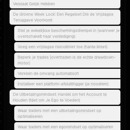
Verslaat Gelijk Hebben
De Groene Week Lock: Een Regelset Die de Vrijdagse
Teruggave Voorkomt
Stel je wekelijkse beschermingsdrempel in (wanneer je
overschakelt naar verdediging)
Voeg een vrijdagse risicolimiet toe (harde limiet)
Beperk je trades (overtraden is de echte drawdown-
motor)
Verklein de omvang automatisch
Installeer een platform-afsluittrigger (je noodrem)
De Uitbetalingsmindset: Handel om het Account te
Houden (Niet om Je Ego te Voeden)
Waar traders met een uitbetalingsmindset op
optimaliseren
Waar traders met een egomindset op optimaliseren