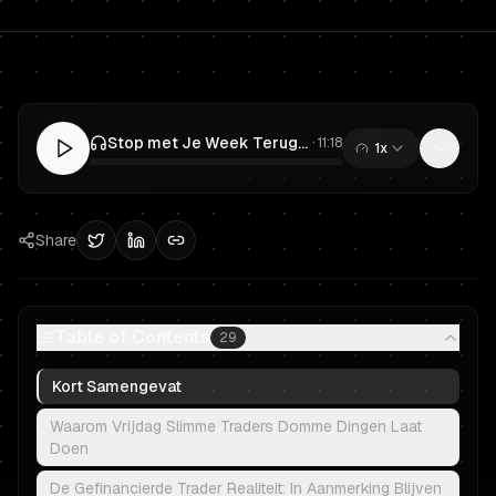
Stop met Je Week Teruggeven op Vrijdag: Prop Trading Regels om Gefinancierd te Blijven
·
11:18
1x
0:00
/
11:18
Share
Table of Contents
29
Kort Samengevat
Waarom Vrijdag Slimme Traders Domme Dingen Laat
Doen
De Gefinancierde Trader Realiteit: In Aanmerking Blijven