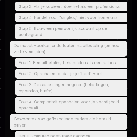
Stap 3: Als je kopieert, doe het als een professional
Stap 4: Handel voor "singles," niet voor homeruns
Stap 5: Bouw een persoonlijk account op de
achtergrond
De meest voorkomende fouten na uitbetaling (en hoe
ze te vermijden)
Fout 1: Een uitbetaling behandelen als een salaris
Fout 2: Opschalen omdat je je "heet" voelt
Fout 3: De saaie dingen negeren (belastingen,
reparaties, buffer)
Fout 4: Complexiteit opschalen voor je vaardigheid
opschaalt
Gewoontes van gefinancierde traders die betaald
blijven
Het 10-minuten post-trade dagboek