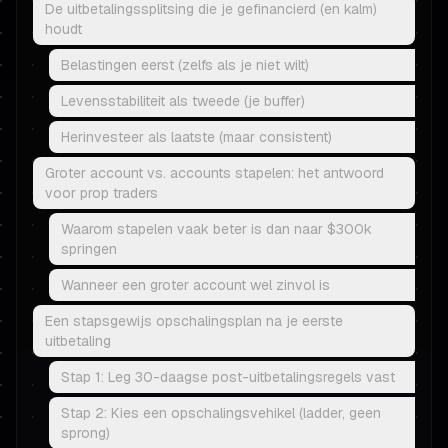
De uitbetalingssplitsing die je gefinancierd (en kalm)
houdt
Belastingen eerst (zelfs als je niet wilt)
Levensstabiliteit als tweede (je buffer)
Herinvesteer als laatste (maar consistent)
Groter account vs. accounts stapelen: het antwoord
voor prop traders
Waarom stapelen vaak beter is dan naar $300k
springen
Wanneer een groter account wel zinvol is
Een stapsgewijs opschalingsplan na je eerste
uitbetaling
Stap 1: Leg 30-daagse post-uitbetalingsregels vast
Stap 2: Kies een opschalingsvehikel (ladder, geen
sprong)