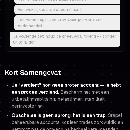
Een wekelijkse prop account audit
Een harde dagelijkse stop waar je nooit over
onderhandelt
Je volgende zet: houd de sneeuwbal rollend -- zonder
uit te glijden
Kort Samengevat
Je "verdient" nog geen groter account -- je hebt
een proces verdiend.
Bescherm het met een
uitbetalingssplitsing: belastingen, stabiliteit,
herinvestering.
Opschalen is geen sprong, het is een trap.
Stapel
beheersbare accounts, kopieer trades zorgvuldig en
vergroot pas de omvang na herhaalbare maanden.