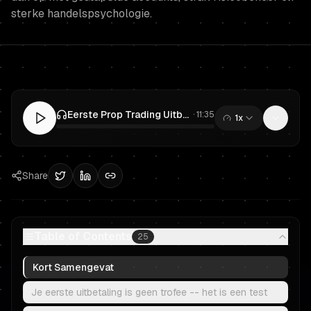
sterke handelspsychologie.
Eerste Prop Trading Uitbetaling: Schaal op naar een Groter Gefinancierd Account Zonder Het Terug te Geven
·
11:35
1x
0:00
/
11:35
Share
Table of Contents
25
Kort Samengevat
Je eerste uitbetaling is geen trofee -- het is een test