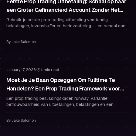
Eerste Prop Trading Uitbetaling: Schaal op naar
een Groter Gefinancierd Account Zonder Het
Terug te Geven
Gebruik je eerste prop trading uitbetaling verstandig:
belastingen, levensbuffer en herinvestering -- en schaal dan
op met gestapelde accounts, strak risicobeheer en sterke
handelspsychologie.
By
Jake Salomon
Gefinancierd Account
Gefinancierd Blijven
January 17, 2026
4 min read
Moet Je Je Baan Opzeggen Om Fulltime Te
Handelen? Een Prop Trading Framework voor
Runway, Variantie en Betrouwbare Uitbetalingen
Een prop trading beslissingskader: runway, variantie,
betrouwbaarheid van uitbetalingen, belastingen en een
praktisch plan om fulltime te gaan zonder je financiering te
verliezen.
By
Jake Salomon
Risicobeheer
Drawdown Beheer