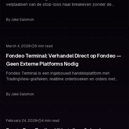
verplaatsen van de stop-loss naar breakeven zonder de
verwachtingswaarde te vernietigen—regels, voorbeelden en
journaalvragen voor beter risicobeheer.
By
Jake Salomon
Productupdaate
Handelsplatform
March 4, 2026
5 min read
Fondeo Terminal: Verhandel Direct op Fondeo —
Geen Externe Platforms Nodig
Fondeo Terminal is een ingebouwd handelsplatform met
TradingView-grafieken, realtime orderboeken en orders met
één klik. Van challengeaankoop naar eerste trade in seconden
— geen exchange-accounts of API-sleutels vereist.
By
Jake Salomon
Gefinancierd Account
Gefinancierd Blijven
February 24, 2026
4 min read