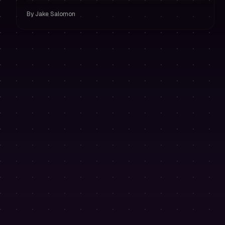
gefinancierd te blijven in prop trading.
By
Jake Salomon