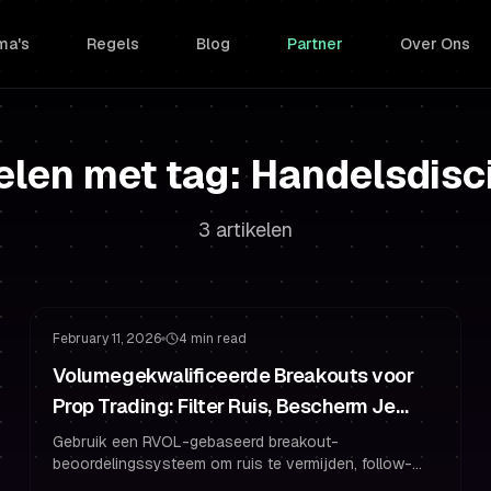
ma's
Regels
Blog
Partner
Over Ons
elen met tag: Handelsdisc
3 artikelen
Risicobeheer
De Challenge Halen
February 11, 2026
4 min read
Volumegekwalificeerde Breakouts voor
Prop Trading: Filter Ruis, Bescherm Je
Gefinancierde Account
Gebruik een RVOL-gebaseerd breakout-
beoordelingssysteem om ruis te vermijden, follow-
through te verbeteren en je gefinancierde trader