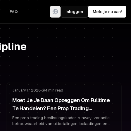
FAQ
Inloggen
Meld je nu aan!
ipline
Gefinancierd Account
Gefinancierd Blijven
January 17, 2026
4 min read
Moet Je Je Baan Opzeggen Om Fulltime
Te Handelen? Een Prop Trading
Framework voor Runway, Variantie en
Een prop trading beslissingskader: runway, variantie,
betrouwbaarheid van uitbetalingen, belastingen en
Betrouwbare Uitbetalingen
een praktisch plan om fulltime te gaan zonder je