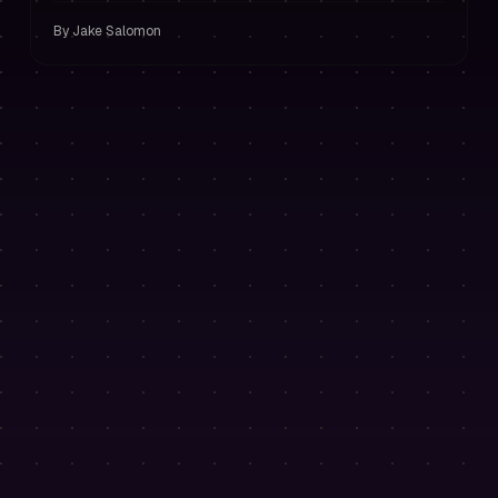
account te beschermen met strikt risicobeheer.
By
Jake Salomon