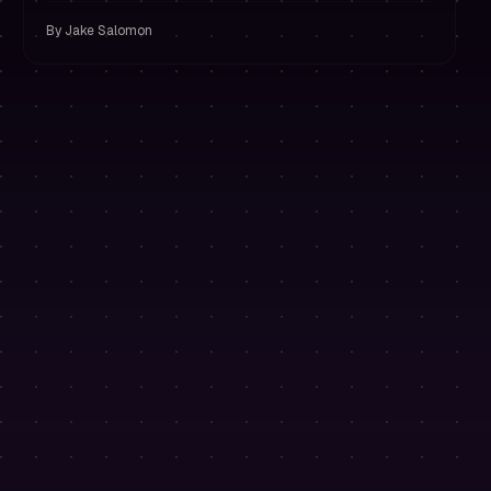
financiering te verliezen.
By
Jake Salomon