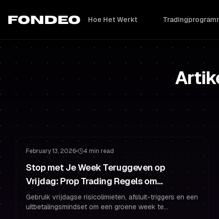
Hoe Het Werkt
Tradingprogram
Artik
Risicobeheer
Gefinancierd Blijven
February 13, 2026
4 min read
Stop met Je Week Teruggeven op
Vrijdag: Prop Trading Regels om
Gefinancierd te Blijven
Gebruik vrijdagse risicolimieten, afsluit-triggers en een
uitbetalingsmindset om een groene week te
beschermen, handelspsychologie te beheersen en