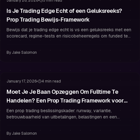
January 26, 2026
3 min read
Is Je Trading Edge Echt of een Geluksreeks?
Prop Trading Bewijs-Framework
Bewijs dat je trading edge echt is vs een geluksreeks met een
scorecard, regime-tests en risicobeheerregels om funded te
blijven met vertrouwen.
By
Jake Salomon
Gefinancierd Account
Gefinancierd Blijven
January 17, 2026
4 min read
Moet Je Je Baan Opzeggen Om Fulltime Te
Handelen? Een Prop Trading Framework voor
Runway, Variantie en Betrouwbare Uitbetalingen
Een prop trading beslissingskader: runway, variantie,
betrouwbaarheid van uitbetalingen, belastingen en een
praktisch plan om fulltime te gaan zonder je financiering te
verliezen.
By
Jake Salomon