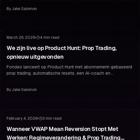
By
Jake Salomon
Gefinancierd Handelen
Challenge Strategie
March 26, 2026
4 min read
We zijn live op Product Hunt: Prop Trading,
opnieuw uitgevonden
Fondeo lanceert op Product Hunt met abonnement-gebaseerd
prop trading, automatische resets, een AI-coach en
uitbetalingen binnen 24 uur. Gebruik PH50OFF voor 50%
korting.
By
Jake Salomon
Risicobeheer
Drawdown Beheer
February 4, 2026
3 min read
Wanneer VWAP Mean Reversion Stopt Met
Werken: Regimeverandering & Prop Trading