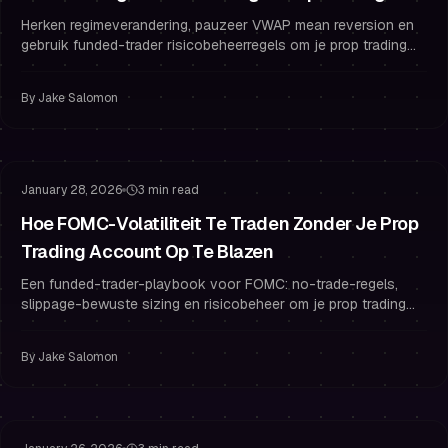
Risicoregels
Herken regimeverandering, pauzeer VWAP mean reversion en
gebruik funded-trader risicobeheerregels om je prop trading
account te beschermen.
By
Jake Salomon
Risicobeheer
Drawdown Beheer
January 28, 2026
3 min read
Hoe FOMC-Volatiliteit Te Traden Zonder Je Prop
Trading Account Op Te Blazen
Een funded-trader-playbook voor FOMC: no-trade-regels,
slippage-bewuste sizing en risicobeheer om je prop trading
account te beschermen.
By
Jake Salomon
Funded Trader Gewoonten
Risicobeheer