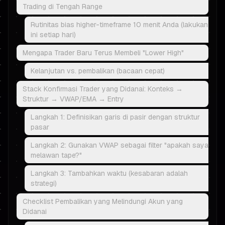
Trading di Tengah Range
Rutinitas bias higher-timeframe 10 menit Anda (lakukan
ini setiap hari)
Mengapa Trader Baru Terus Membeli "Lower High"
Kelanjutan vs. pembalikan (bacaan cepat)
Stack Konfirmasi Trader yang Didanai: Konteks →
Struktur → VWAP/EMA → Entry
Langkah 1: Definisikan garis di pasir dengan struktur
pasar
Langkah 2: Gunakan VWAP sebagai filter "apakah saya
melawan tape?"
Langkah 3: Tambahkan waktu (kesabaran adalah
strategi)
Checklist Pembalikan yang Melindungi Akun yang
Didanai