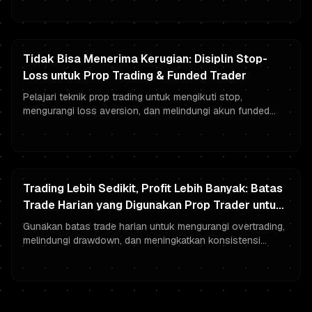
risiko ketat.
Tidak Bisa Menerima Kerugian: Disiplin Stop-
Loss untuk Prop Trading & Funded Trader
Pelajari teknik prop trading untuk mengikuti stop,
mengurangi loss aversion, dan melindungi akun funded
Anda dengan eksekusi mekanis dan manajemen risiko.
Trading Lebih Sedikit, Profit Lebih Banyak: Batas
Trade Harian yang Digunakan Prop Trader untuk
PnL Konsisten
Gunakan batas trade harian untuk mengurangi overtrading,
melindungi drawdown, dan meningkatkan konsistensi
trader berdana dengan aturan A+ yang jelas dan
manajemen risiko.