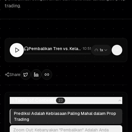
trading.
Pembalikan Tren vs. Kelanjutan dalam Prop Trading: Berhenti Membeli "Higher Low" di NQ (Panduan VWAP + Struktur)
·
10:51
1x
0:00
/
10:51
Share
Table of Contents
23
Prediksi Adalah Kebiasaan Paling Mahal dalam Prop
Trading
Zoom Out: Kebanyakan "Pembalikan" Adalah Anda