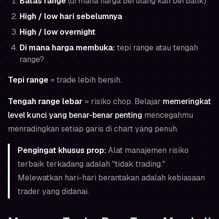
Batas range
(di mana harga berulang kali berbalik)
High / low hari sebelumnya
High / low overnight
Di mana harga membuka:
tepi range atau tengah
range?
Tepi range
= trade lebih bersih.
Tengah range lebar
= risiko chop. Belajar
memeringkat
level kunci yang benar-benar penting
mencegahmu
menradingkan setiap garis di chart yang penuh.
Pengingat khusus prop:
Alat manajemen risiko
terbaik terkadang adalah "tidak trading."
Melewatkan hari-hari berantakan adalah kebiasaan
trader yang didanai.