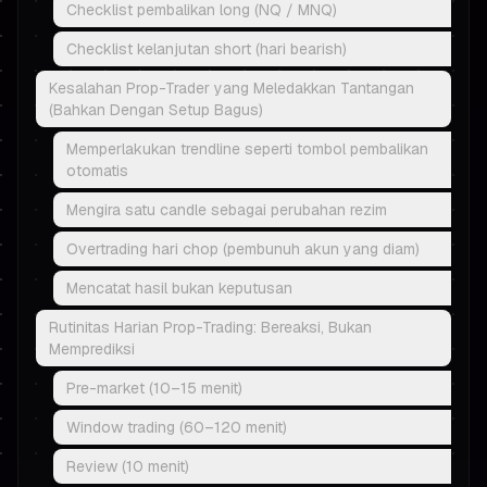
Checklist pembalikan long (NQ / MNQ)
Checklist kelanjutan short (hari bearish)
Kesalahan Prop-Trader yang Meledakkan Tantangan
(Bahkan Dengan Setup Bagus)
Memperlakukan trendline seperti tombol pembalikan
otomatis
Mengira satu candle sebagai perubahan rezim
Overtrading hari chop (pembunuh akun yang diam)
Mencatat hasil bukan keputusan
Rutinitas Harian Prop-Trading: Bereaksi, Bukan
Memprediksi
Pre-market (10–15 menit)
Window trading (60–120 menit)
Review (10 menit)