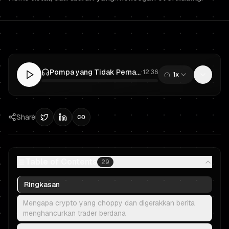
Pompa yang Tidak Pernah Naik: Prop Trading Crypto di Pasar Choppy dan Digerakkan Berita (Tanpa Overtrading)
·
12:36
1x
0:00
/
12:36
Share
Table of Contents
29
Ringkasan
Mengapa crypto yang choppy dan digerakkan berita
menghancurkan trader berdana