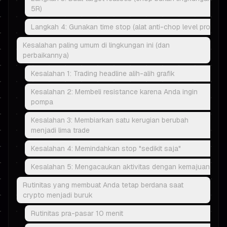
5R)
Langkah 4: Gunakan time stop (alat anti-chop level pro)
Kesalahan paling umum di lingkungan ini (dan
perbaikannya)
Kesalahan 1: Trading headline alih-alih grafik
Kesalahan 2: Membeli resistance karena Anda ingin
pompa
Kesalahan 3: Membiarkan satu kerugian berubah
menjadi lima trade
Kesalahan 4: Memindahkan stop "sedikit saja"
Kesalahan 5: Mengacaukan aktivitas dengan kemajuan
Rutinitas yang membuat Anda tetap berdana saat
crypto menjadi buruk
Rutinitas pra-pasar 10 menit