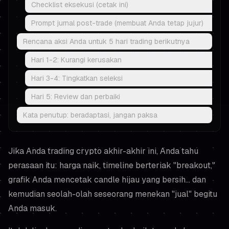
Checklist eksekusi (cetak ini)
Prompt jurnal post-trade (membuat Anda tetap jujur)
Rencana aksi Anda untuk 5 hari trading berikutnya
Hari 1-2: Kurangi kerusakan
Hari 3-4: Tingkatkan seleksi
Hari 5: Review dan perbaiki
Kata penutup: beradaptasi, jangan paksa
Jika Anda trading crypto akhir-akhir ini, Anda tahu
perasaan itu: harga naik, timeline berteriak "breakout,"
grafik Anda mencetak candle hijau yang bersih... dan
kemudian seolah-olah seseorang menekan "jual" begitu
Anda masuk.