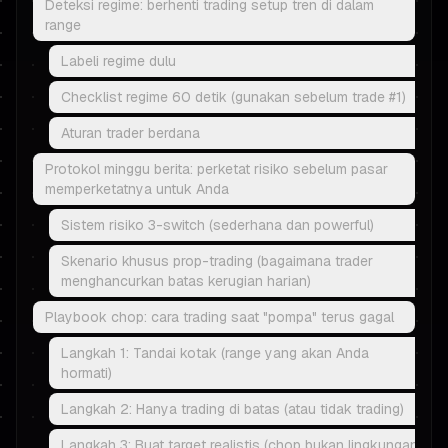
Deteksi regime: berhenti trading setup tren di dalam
range
Labeli regime dulu
Checklist regime 60 detik (gunakan sebelum trade #1)
Aturan trader berdana
Protokol minggu berita: perketat risiko sebelum pasar
memperketatnya untuk Anda
Sistem risiko 3-switch (sederhana dan powerful)
Skenario khusus prop-trading (bagaimana trader
menghancurkan batas kerugian harian)
Playbook chop: cara trading saat "pompa" terus gagal
Langkah 1: Tandai kotak (range yang akan Anda
hormati)
Langkah 2: Hanya trading di batas (atau tidak trading)
Langkah 3: Buat target realistis (chop bukan lingkungan