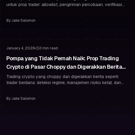
untuk prop trader: allowlist, pengiriman percobaan, verifikasi
lengkap, dan kebiasaan keamanan yang melindungi
pembayaran Anda.
By
Jake Salomon
Manajemen Risiko
Manajemen Drawdown
January 4, 2026
3 min read
Pompa yang Tidak Pernah Naik: Prop Trading
Crypto di Pasar Choppy dan Digerakkan Berita
(Tanpa Overtrading)
Trading crypto yang choppy dan digerakkan berita seperti
trader berdana: deteksi regime, manajemen risiko ketat, dan
aturan yang mencegah overtrading.
By
Jake Salomon