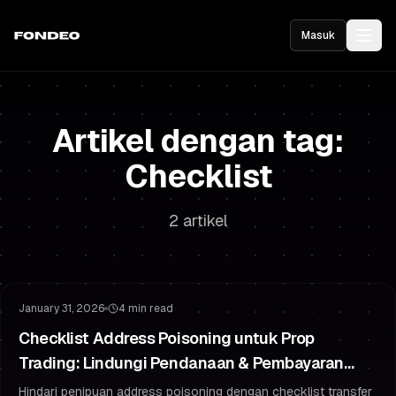
Masuk
Artikel dengan tag:
Checklist
2 artikel
Manajemen Risiko
Melindungi Pendanaan Anda
January 31, 2026
4 min read
Checklist Address Poisoning untuk Prop
Trading: Lindungi Pendanaan & Pembayaran
Anda
Hindari penipuan address poisoning dengan checklist transfer