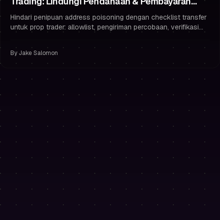
Trading: Lindungi Pendanaan & Pembayaran
Anda
Hindari penipuan address poisoning dengan checklist transfer
untuk prop trader: allowlist, pengiriman percobaan, verifikasi
lengkap, dan kebiasaan keamanan yang melindungi
pembayaran Anda.
By
Jake Salomon