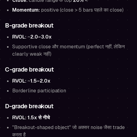
Close:
candle range के top
20%
में
Momentum:
positive (close > 5 bars पहले का close)
B-grade breakout
RVOL:
~
2.0–3.0x
Supportive close और momentum (perfect नहीं, लेकिन
clearly weak नहीं)
C-grade breakout
RVOL:
~
1.5–2.0x
Borderline participation
D-grade breakout
RVOL:
1.5x से नीचे
"Breakout-shaped object" जो अक्सर noise जैसा trade
करता है