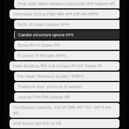
Prop-safe failed-breakout playbook (अगर explore करें)
Otherwise Strong Filter बर्बाद करने वाली आम गलतियां
RVOL को magic number मानना
Candle structure ignore करना
Bored होने पर trades लेना
दो losses के बाद rules बदलना
Habit-Building: सिर्फ A/B Setups लेने वाला Trader बनें
Pre-trade "Breakout Quality" चेकलिस्ट
"Patience reps" protocol (2 weeks)
Journal में क्या लिखें (simple रखें)
Confluence Carefully Add करें (सिर्फ अगर "No" कहने में मदद
करे)
अगला Action (इस हफ्ते यह करें)