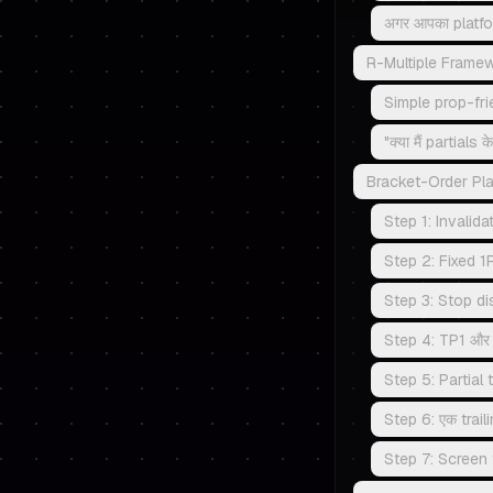
अगर आपका platfo
R-Multiple Framew
Simple prop-frien
"क्या मैं partials
Bracket-Order Pl
Step 1: Invalida
Step 2: Fixed 1R 
Step 3: Stop dis
Step 4: TP1 और 
Step 5: Partial t
Step 6: एक trai
Step 7: Screen t