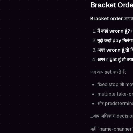
Bracket Order
Bracket order
आपको
मैं कहां wrong हूं?
(
मुझे कहां pay मिलेग
अगर wrong हूं तो 
अगर right हूं तो क्य
जब आप set करते हैं:
fixed stop जो move
multiple take-pro
और predetermined
…आप अधिकांश decision
यही "game-changer" ef