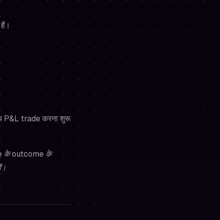
हैं।
ाय P&L trade करना शुरू
 के outcome के
ं।