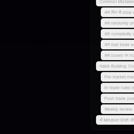
Common Mistakes ज
आप फिर भी stop w
आप randomly profi
आप complexity add
आप bad trade sel
आप losers पर hop
Habit-Building: C
Pre-market man
In-trade rules 
Post-trade jour
Weekly review: P
वो Mindset Shift जो