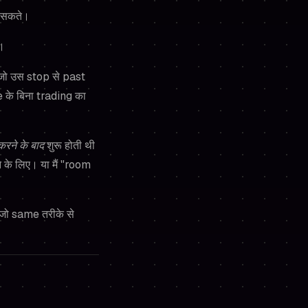
ढ सकते।
ं।
ं जो उस stop से past
e के बिना trading का
रने के बाद
शुरू होती थी
 के लिए। या मैं "room
ो same तरीके से