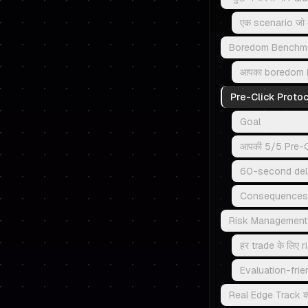
एक scenario जो आ
Boredom Benchmark:
आपका boredom be
Pre-Click Protoco
Goal
आपकी 5/5 Pre-Cli
60-second delay
Consequences के
Risk Management जो
हर trade के लिए 
Evaluation-frien
Real Edge Track क