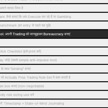
पने शायद जिया है
 कैसे बताएं कि आप Execute कर रहे हैं या Gambling
nchmark (हर entry से पहले यह पूछें)
l: अपनी Trading को जानबूझकर Bureaucracy बनाएं
ck Checklist (इसे print करें)
 जोड़ें (सबसे simple anti-impulse tool)
 साथ "binding" बनाएं
 Actually Prop Trading Rule Set में काम करती है
risk box बनाएं (non-negotiable)
dly risk sizing use करें
रें: Timestamp + State-of-Mind Journaling