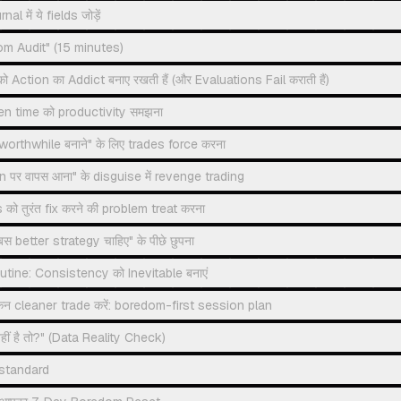
l में ये fields जोड़ें
m Audit" (15 minutes)
Action का Addict बनाए रखती हैं (और Evaluations Fail कराती हैं)
en time को productivity समझना
worthwhile बनाने" के लिए trades force करना
 पर वापस आना" के disguise में revenge trading
को तुरंत fix करने की problem treat करना
बस better strategy चाहिए" के पीछे छुपना
tine: Consistency को Inevitable बनाएं
ेकिन cleaner trade करें: boredom-first session plan
नहीं है तो?" (Data Reality Check)
standard