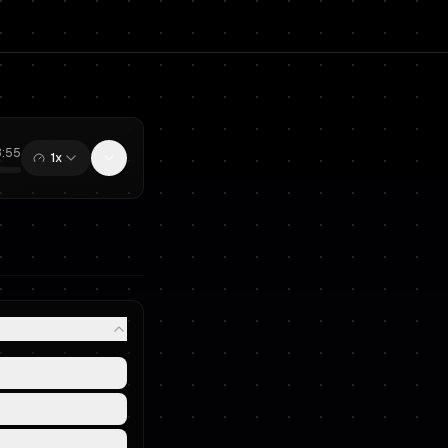
3:55
1x
0:00
/
13:55