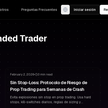
otros
Preguntas Frecuentes
Iniciar sesión
Re
nded Trader
Gestión de Riesgo
Estrategia de Stop Loss
February 2, 2026
3 min read
Sin Stop-Loss: Protocolo de Riesgo de
Prop Trading para Semanas de Crash
Evita explosiones sin stop en prop trading. Usa hard
stops, kill-switches diarios, reglas de sizing y
journaling para aprobar y mantenerte funded.