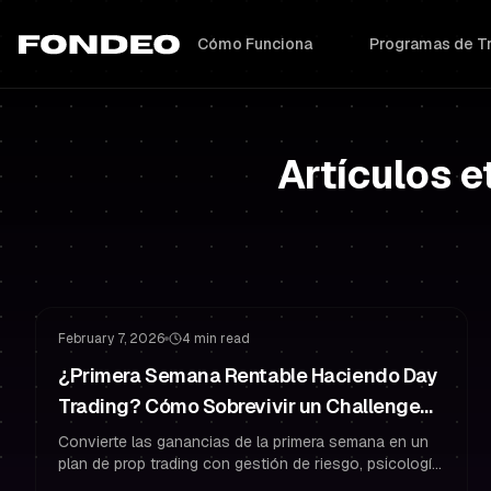
Cómo Funciona
Programas de T
Artículos 
Gestión de Riesgo
Psicología del Trading
February 7, 2026
4 min read
¿Primera Semana Rentable Haciendo Day
Trading? Cómo Sobrevivir un Challenge
de Prop Trading
Convierte las ganancias de la primera semana en un
plan de prop trading con gestión de riesgo, psicología
del trading y rutinas que te ayudan a aprobar—y