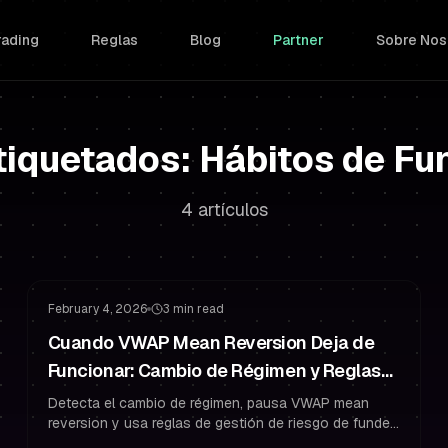
rading
Reglas
Blog
Partner
Sobre Nos
etiquetados: Hábitos de Fu
4 artículos
Gestión de Riesgo
Gestión de Drawdown
February 4, 2026
3 min read
Cuando VWAP Mean Reversion Deja de
Funcionar: Cambio de Régimen y Reglas
de Riesgo en Prop Trading
Detecta el cambio de régimen, pausa VWAP mean
reversion y usa reglas de gestión de riesgo de funded
trader para proteger tu cuenta de prop trading.