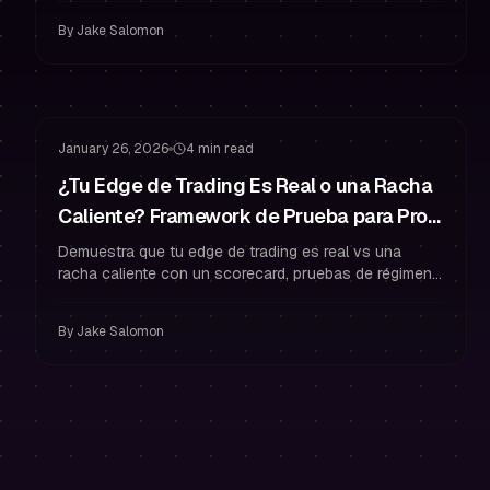
mantenerte funded.
By
Jake Salomon
Hábitos de Funded Trader
Gestión de Riesgo
January 26, 2026
4 min read
¿Tu Edge de Trading Es Real o una Racha
Caliente? Framework de Prueba para Prop
Trading
Demuestra que tu edge de trading es real vs una
racha caliente con un scorecard, pruebas de régimen
y reglas de gestión de riesgo para mantenerte funded
con confianza.
By
Jake Salomon