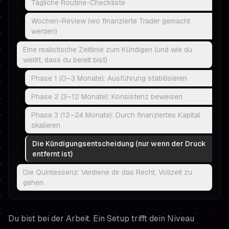
Tägliche Routine-Checkliste
Wochen-Review (wo finanzierte Trader gemacht
werden)
Eine realistische Zeitlinie zum Kündigen (und wie du
weißt, dass du bereit bist)
Phase 1 (0–3 Monate): Ausführung stabilisieren
Phase 2 (3–12 Monate): Konsistenz beweisen
Phase 3 (12–24 Monate): Durch finanziertes Kapital
skalieren
Die Kündigungsentscheidung (nur wenn der Druck
entfernt ist)
Die Quintessenz: Verdiene dir das Recht, Vollzeit zu
gehen
Du bist bei der Arbeit. Ein Setup trifft dein Niveau