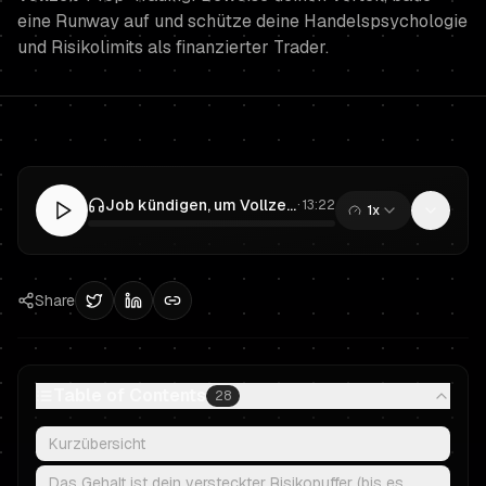
eine Runway auf und schütze deine Handelspsychologie
und Risikolimits als finanzierter Trader.
Job kündigen, um Vollzeit zu traden? Ein risikomanagierter Plan für Prop Trading und finanzierte Trader
·
13:22
1x
0:00
/
13:22
Share
Table of Contents
28
Kurzübersicht
Das Gehalt ist dein versteckter Risikopuffer (bis es