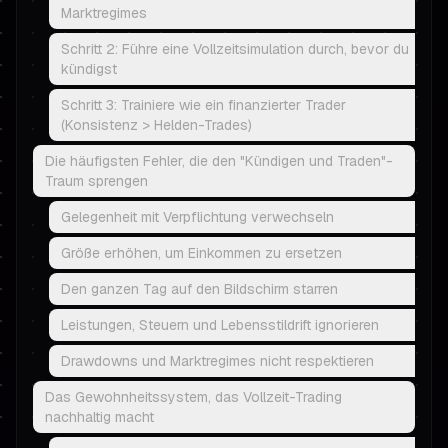
Marktregimes
Schritt 2: Führe eine Vollzeitsimulation durch, bevor du
kündigst
Schritt 3: Trainiere wie ein finanzierter Trader
(Konsistenz > Helden-Trades)
Die häufigsten Fehler, die den "Kündigen und Traden"-
Traum sprengen
Gelegenheit mit Verpflichtung verwechseln
Größe erhöhen, um Einkommen zu ersetzen
Den ganzen Tag auf den Bildschirm starren
Leistungen, Steuern und Lebensstildrift ignorieren
Drawdowns und Marktregimes nicht respektieren
Das Gewohnheitssystem, das Vollzeit-Trading
nachhaltig macht