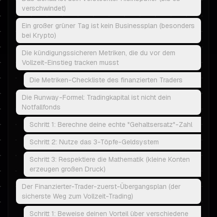
verschwindet)
Ein großer grüner Tag ist kein Businessplan (besonders
bei Krypto)
Die kündigungssicheren Metriken, die du vor dem
Vollzeit-Einstieg tracken musst
Die Metriken-Checkliste des finanzierten Traders
Die Runway-Formel: Tradingkapital ist nicht dein
Notfallfonds
Schritt 1: Berechne deine echte "Gehaltsersatz"-Zahl
Schritt 2: Nutze das 3-Töpfe-Geldsystem
Schritt 3: Respektiere die Mathematik (kleine Konten
erzeugen großen Druck)
Der Finanzierter-Trader-zuerst-Übergangsplan (der
sicherste Weg zum Vollzeit-Trading)
Schritt 1: Beweise deinen Vorteil über verschiedene