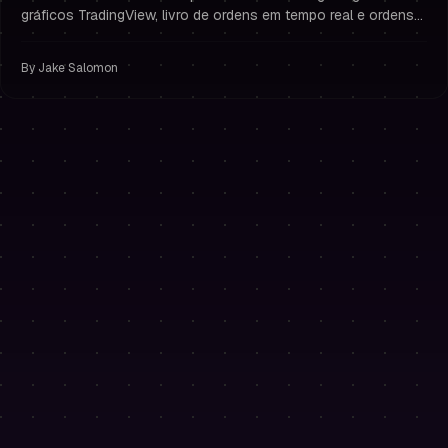
gráficos TradingView, livro de ordens em tempo real e ordens
com um clique. Do momento da compra do desafio à primeira
operação em segundos — sem contas em exchanges ou
By
Jake Salomon
chaves de API.