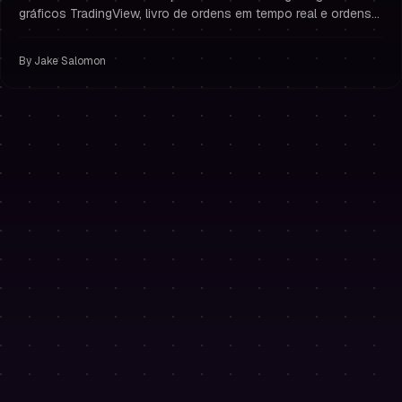
gráficos TradingView, livro de ordens em tempo real e ordens
com um clique. Do momento da compra do desafio à primeira
operação em segundos — sem contas em exchanges ou
By
Jake Salomon
chaves de API.