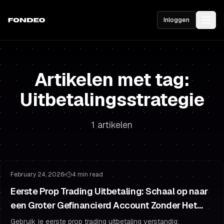
Inloggen
Artikelen met tag:
Uitbetalingsstrategie
1 artikelen
Gefinancierd Account
Gefinancierd Blijven
February 24, 2026
4 min read
Eerste Prop Trading Uitbetaling: Schaal op naar
een Groter Gefinancierd Account Zonder Het
Terug te Geven
Gebruik je eerste prop trading uitbetaling verstandig: