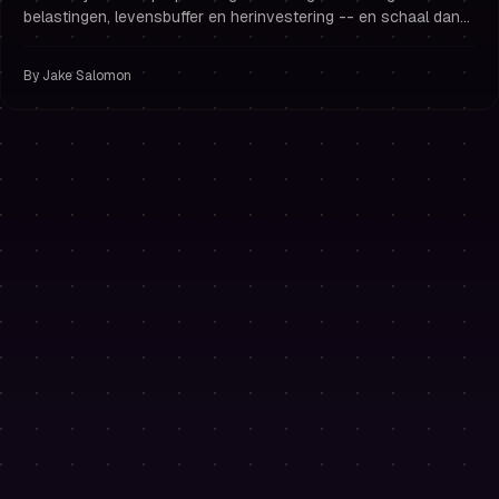
belastingen, levensbuffer en herinvestering -- en schaal dan
op met gestapelde accounts, strak risicobeheer en sterke
handelspsychologie.
By
Jake Salomon