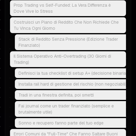
Prop Trading vs Self-Funded: La Vera Differenza è
Dove Vive lo Stress
Costruisci un Piano di Reddito Che Non Richiede Che
Tu Vinca Ogni Giorno
Stack di Reddito Senza Pressione (Edizione Trader
Finanziato)
Il Sistema Operativo Anti-Overtrading (30 Giorni di
Trading)
Definisci la tua checklist di setup A+ (decisione binaria)
Installa rail hard di gestione del rischio (non negoziabili)
Tradi in una finestra definita, poi smetti
Fai journal come un trader finanziato (semplice e
brutalmente utile)
Sonno e recupero fanno parte del tuo edge
Errori Comuni da "Full-Time" Che Fanno Saltare Buoni