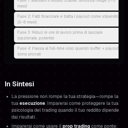
Fase 1: Mantieni il reddito stabile, dimostra l'edge (1–3
mesi)
Fase 2: Fatti finanziare e tratta i payout come stipendio
(3–6 mesi)
Fase 3: Riduci le ore di lavoro prima di lasciare
(opzionale, potente)
Fase 4: Passa al full-time solo quando buffer + payout
sono provati
In Sintesi
La pressione non rompe la tua strategia—rompe la
tua
esecuzione
. Imparerai come proteggere la tua
psicologia del trading quando il tuo reddito dipende
dai risultati.
Imparerai come usare il
prop trading
come ponte: