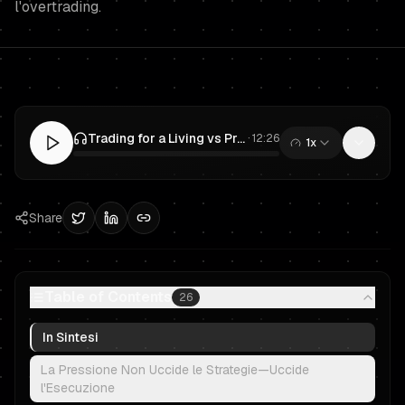
l'overtrading.
Trading for a Living vs Prop Trading: Un Piano di Reddito da Trader Finanziato
·
12:26
1x
0:00
/
12:26
Share
Table of Contents
26
In Sintesi
La Pressione Non Uccide le Strategie—Uccide
l'Esecuzione