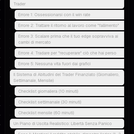
Trader
Errore 1: Ossessionarsi con il win rate
Errore 2: Trattare il ritorno al lavoro come "fallimento"
Errore 3: Scalare prima che il tuo edge sopravviva ai
cambi di mercato
Errore 4: Tradare per "recuperare" ciò che hai perso
Errore 5: Nessuna vita fuori dai grafici
Il Sistema di Abitudini del Trader Finanziato (Giornaliero,
Settimanale, Mensile)
Checklist giornaliera (10 minuti)
Checklist settimanale (30 minuti)
Checklist mensile (60 minuti)
Un Piano di Uscita Realistico: Libertà Senza Panico