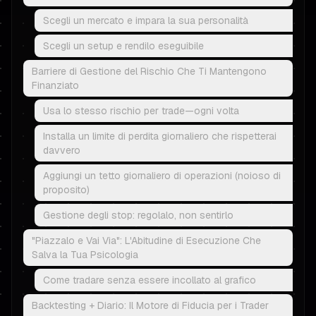
Scegli un mercato e impara la sua personalità
Scegli un setup e rendilo eseguibile
Barriere di Gestione del Rischio Che Ti Mantengono
Finanziato
Usa lo stesso rischio per trade—ogni volta
Installa un limite di perdita giornaliero che rispetterai
davvero
Aggiungi un tetto giornaliero di operazioni (noioso di
proposito)
Gestione degli stop: regolalo, non sentirlo
"Piazzalo e Vai Via": L'Abitudine di Esecuzione Che
Salva la Tua Psicologia
Come tradare senza essere incollato al grafico
Backtesting + Diario: Il Motore di Fiducia per i Trader