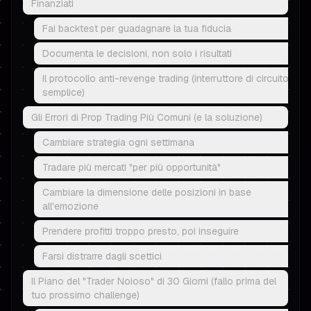
Finanziati
Fai backtest per guadagnare la tua fiducia
Documenta le decisioni, non solo i risultati
Il protocollo anti-revenge trading (interruttore di circuito
semplice)
Gli Errori di Prop Trading Più Comuni (e la soluzione)
Cambiare strategia ogni settimana
Tradare più mercati "per più opportunità"
Cambiare la dimensione delle posizioni in base
all'emozione
Prendere profitti troppo presto, poi inseguire
Farsi distrarre dagli scettici
Il Piano del "Trader Noioso" di 30 Giorni (fallo prima del
tuo prossimo challenge)