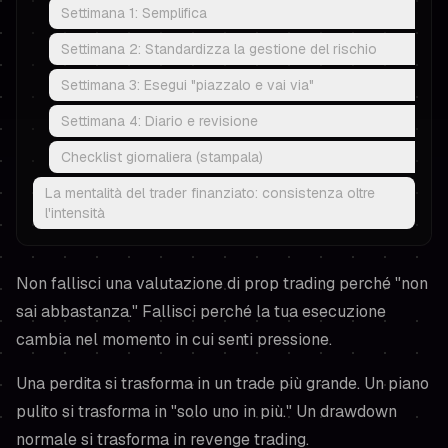
Settimana 1: Semplifica
Settimana 2: Standardizza la gestione del rischio
Settimana 3: Esegui "piazzalo e vai via"
Settimana 4: Diario e revisione
Checklist giornaliera (stampala)
La mentalità del trader finanziato: consistenza oltre
l'intensità
Non fallisci una valutazione di prop trading perché "non
sai abbastanza." Fallisci perché la tua esecuzione
cambia nel momento in cui senti pressione.
Una perdita si trasforma in un trade più grande. Un piano
pulito si trasforma in "solo uno in più." Un drawdown
normale si trasforma in revenge trading.