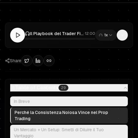
Il Playbook del Trader Finanziato: Consistenza Noiosa per il Prop Trading
·
12:00
1x
0:00
/
12:00
Share
Table of Contents
29
In Breve
Perché la Consistenza Noiosa Vince nel Prop
Trading
Un Mercato + Un Setup: Smetti di Diluire il Tuo
Vantaggio