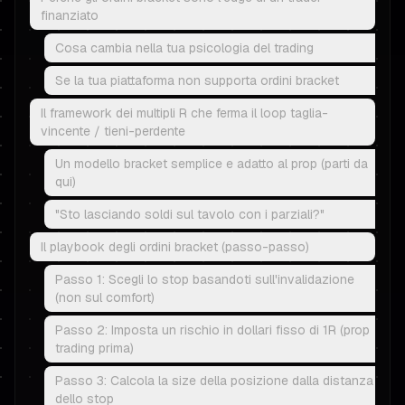
finanziato
Cosa cambia nella tua psicologia del trading
Se la tua piattaforma non supporta ordini bracket
Il framework dei multipli R che ferma il loop taglia-
vincente / tieni-perdente
Un modello bracket semplice e adatto al prop (parti da
qui)
"Sto lasciando soldi sul tavolo con i parziali?"
Il playbook degli ordini bracket (passo-passo)
Passo 1: Scegli lo stop basandoti sull'invalidazione
(non sul comfort)
Passo 2: Imposta un rischio in dollari fisso di 1R (prop
trading prima)
Passo 3: Calcola la size della posizione dalla distanza
dello stop