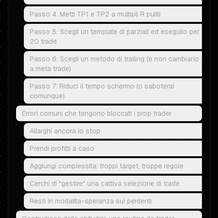
Passo 4: Metti TP1 e TP2 a multipli R puliti
Passo 5: Scegli un template di parziali ed eseguilo per
20 trade
Passo 6: Scegli un metodo di trailing (e non cambiarlo
a meta trade)
Passo 7: Riduci il tempo schermo (o saboterai
comunque)
Errori comuni che tengono bloccati i prop trader
Allarghi ancora lo stop
Prendi profitti a caso
Aggiungi complessita: troppi target, troppe regole
Cerchi di "gestire" una cattiva selezione di trade
Resti in modalita-speranza sui perdenti