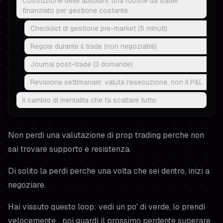
Costruzione delle abitudini: una routine da trader
finanziato per gestione costante
Checklist di gestione pre-market (5 minuti)
Regole durante il trade (non negoziabili)
Journal post-trade (3 domande)
Revisione settimanale: valuta l'esecuzione, non il P&L
Il cambio di mentalita che fa scattare tutto
Non perdi una valutazione di prop trading perche non
sai trovare supporto e resistenza.
Di solito la perdi perche una volta che sei
dentro
, inizi a
negoziare.
Hai vissuto questo loop: vedi un po' di verde, lo prendi
velocemente... poi guardi il prossimo perdente superare