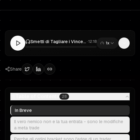
Smetti di Tagliare i Vincenti Troppo Presto: Ordini Bracket e Multipli R per il Prop Trading
·
12:18
1x
0:00
/
12:18
Share
Table of Contents
28
In Breve
Il vero nemico non e la tua entrata - sono le modifiche
a meta trade
Perche gli ordini bracket sono l'edge di un trader