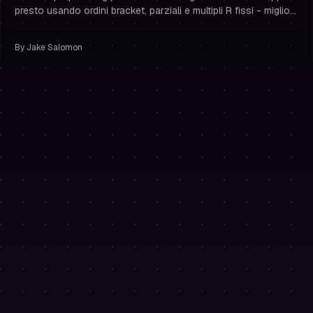
presto usando ordini bracket, parziali e multipli R fissi - migliora
la gestione del rischio e resta finanziato.
By
Jake Salomon