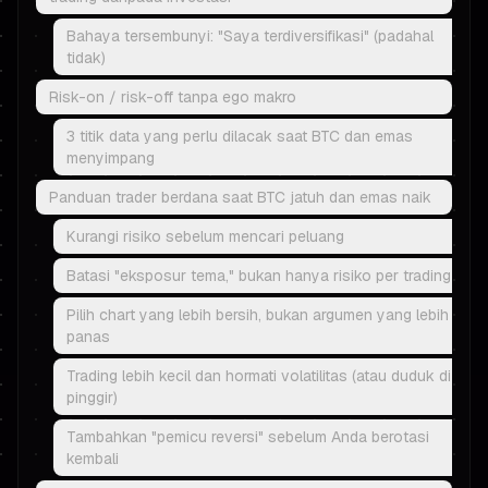
Bahaya tersembunyi: "Saya terdiversifikasi" (padahal
tidak)
Risk-on / risk-off tanpa ego makro
3 titik data yang perlu dilacak saat BTC dan emas
menyimpang
Panduan trader berdana saat BTC jatuh dan emas naik
Kurangi risiko sebelum mencari peluang
Batasi "eksposur tema," bukan hanya risiko per trading
Pilih chart yang lebih bersih, bukan argumen yang lebih
panas
Trading lebih kecil dan hormati volatilitas (atau duduk di
pinggir)
Tambahkan "pemicu reversi" sebelum Anda berotasi
kembali