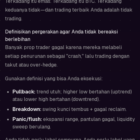
Terkadang itu emas. Terkadang itu BTC. Terkadang
keduanya tidak—dan trading terbaik Anda adalah tidak
trading.
Definisikan pergerakan agar Anda tidak bereaksi
berlebihan
Banyak prop trader gagal karena mereka melabeli
setiap penurunan sebagai "crash," lalu trading dengan
takut atau over-hedge.
Gunakan definisi yang bisa Anda eksekusi:
Pullback:
trend utuh; higher low bertahan (uptrend)
atau lower high bertahan (downtrend).
Breakdown:
swing kunci tembus + gagal reclaim.
Panic/flush:
ekspansi range, pantulan gagal, liquidity
sweep berulang.
Anda tidak perlu label sempurna. Anda perlu label yang