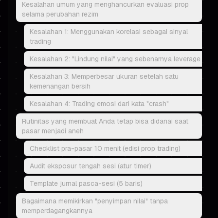
Kesalahan umum yang menghancurkan evaluasi prop
selama perubahan rezim
Kesalahan 1: Menggunakan korelasi sebagai sinyal
trading
Kesalahan 2: "Lindung nilai" yang sebenarnya leverage
Kesalahan 3: Memperbesar ukuran setelah satu
kemenangan bersih
Kesalahan 4: Trading emosi dari kata "crash"
Rutinitas yang membuat Anda tetap bisa didanai saat
pasar menjadi aneh
Checklist pra-pasar 10 menit (edisi prop trading)
Audit eksposur tengah sesi (atur timer)
Template jurnal pasca-sesi (5 baris)
Bagaimana memikirkan "penyimpan nilai" tanpa
memperdagangkannya