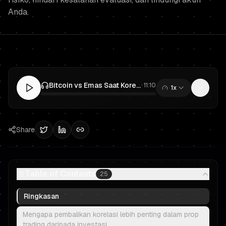
Anda.
Bitcoin vs Emas Saat Korelasi Berbalik: Panduan Manajemen Risiko Prop Trading untuk Trader Berdana
·
11:10
1x
0:00
/
11:10
Share
Table of Contents
25
Ringkasan
Mengapa pembalikan korelasi lebih penting dalam prop
trading daripada investasi