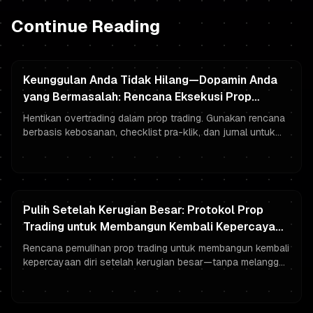
Continue Reading
Keunggulan Anda Tidak Hilang—Dopamin Anda
yang Bermasalah: Rencana Eksekusi Prop
Trading Berbasis Kebosanan untuk Trader
Hentikan overtrading dalam prop trading. Gunakan rencana
Berdana
berbasis kebosanan, checklist pra-klik, dan jurnal untuk
melindungi pendanaan dan trading dengan disiplin.
Pulih Setelah Kerugian Besar: Protokol Prop
Trading untuk Membangun Kembali Kepercayaan
Diri & Melindungi Drawdown
Rencana pemulihan prop trading untuk membangun kembali
kepercayaan diri setelah kerugian besar—tanpa melanggar
aturan drawdown. Mencakup micro-risk, rutinitas, dan
psikologi trading.