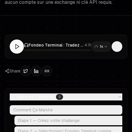
aucun compte sur une exchange ni clé API requis.
Fondeo Terminal : Tradez Directement sur Fondeo — Sans Plateformes Externes
·
4:31
1x
0:00
/
4:31
Share
Table of Contents
9
Comment Ça Marche
Étape 1 — Créez votre challenge
Étape 2 — Sélectionnez Fondeo Terminal comme