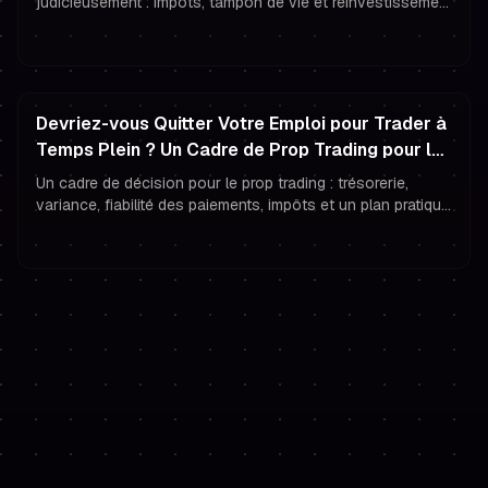
judicieusement : impôts, tampon de vie et réinvestissement
— puis évoluez avec des comptes empilés, une gestion du
risque serrée et une psychologie de trading solide.
Devriez-vous Quitter Votre Emploi pour Trader à
Temps Plein ? Un Cadre de Prop Trading pour la
Trésorerie, la Variance et les Paiements Fiables
Un cadre de décision pour le prop trading : trésorerie,
variance, fiabilité des paiements, impôts et un plan pratique
pour passer à temps plein sans perdre votre financement.