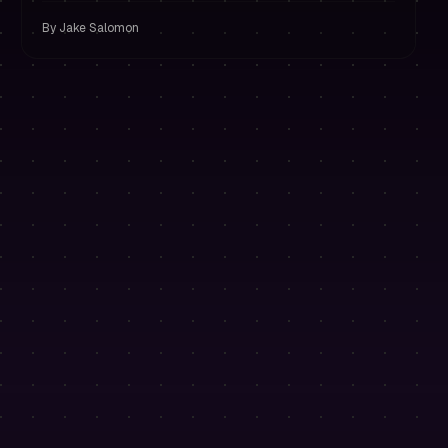
y gestión de riesgo.
By
Jake Salomon