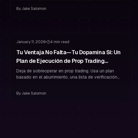
mantenerte como trader fondeado.
By
Jake Salomon
Gestión de Riesgo
Psicología del Trading
January 11, 2026
4 min read
Tu Ventaja No Falta—Tu Dopamina Sí: Un
Plan de Ejecución de Prop Trading
Basado en el Aburrimiento para Traders
Deja de sobreoperar en prop trading. Usa un plan
basado en el aburrimiento, una lista de verificación
Fondeados
previa al clic y un diario para proteger tu fondeo y
operar con disciplina.
By
Jake Salomon