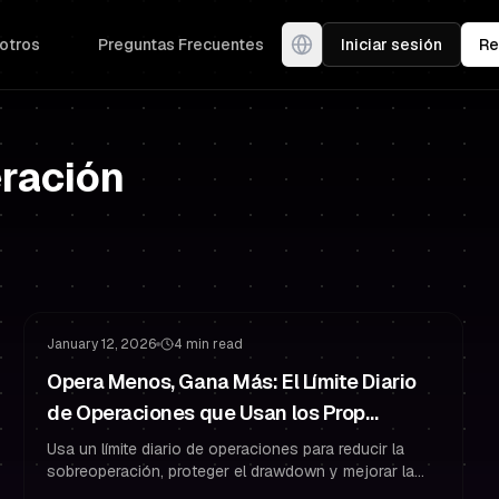
otros
Preguntas Frecuentes
Iniciar sesión
Re
eración
Gestión de Riesgo
Sobreoperación
January 12, 2026
4 min read
Opera Menos, Gana Más: El Límite Diario
de Operaciones que Usan los Prop
Traders para un PnL Consistente
Usa un límite diario de operaciones para reducir la
sobreoperación, proteger el drawdown y mejorar la
consistencia del trader fondeado con reglas claras A+