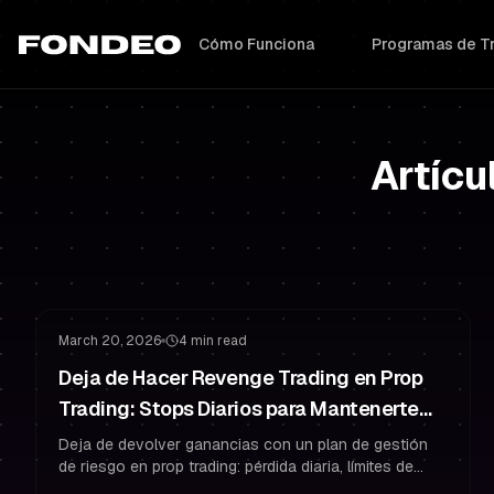
Cómo Funciona
Programas de T
Artícu
Gestión de Riesgo
Sobreoperación
March 20, 2026
4 min read
Deja de Hacer Revenge Trading en Prop
Trading: Stops Diarios para Mantenerte
como Trader Fondeado
Deja de devolver ganancias con un plan de gestión
de riesgo en prop trading: pérdida diaria, límites de
operaciones, reglas de enfriamiento y psicología para