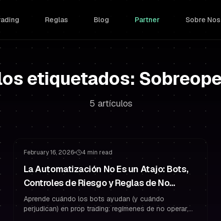
rading
Reglas
Blog
Partner
Sobre Nos
los etiquetados: Sobreop
5 artículos
Gestión de Riesgo
Gestión del Drawdown
February 16, 2026
4 min read
La Automatización No Es un Atajo: Bots,
Controles de Riesgo y Reglas de No
Operar para Prop Trading
Aprende cuándo los bots ayudan (y cuándo
perjudican) en prop trading: regímenes de no operar,
filtros y gestión de riesgo basada en reglas para