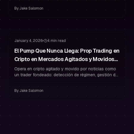
mantenerte fondeado.
By
Jake Salomon
Gestión de Riesgo
Gestión de Drawdown
January 4, 2026
4 min read
El Pump Que Nunca Llega: Prop Trading en
Cripto en Mercados Agitados y Movidos
por Noticias (Sin Sobreoperar)
Opera en cripto agitado y movido por noticias como
un trader fondeado: detección de régimen, gestión de
riesgo estricta y reglas que previenen la
sobreoperación.
By
Jake Salomon