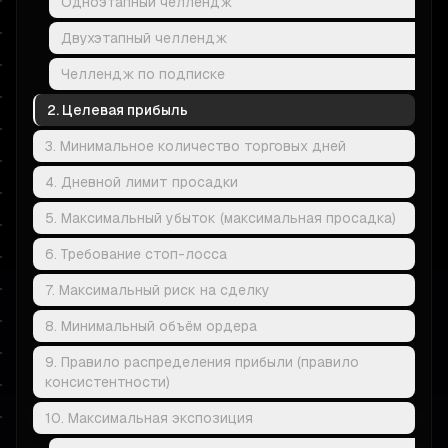
Одноэтапный челлендж
Двухэтапный челлендж
Челлендж по подписке
2. Целевая прибыль
3. Минимальное количество торговых дней
4. Дневной лимит просадки
5. Максимальный убыток (максимальная просадка)
6. Требование стоп-лосса
7. Максимальный риск на сделку
8. Минимальный объём ордера
9. Правило распределения прибыли (правило
консистентности)
10. Максимальная экспозиция