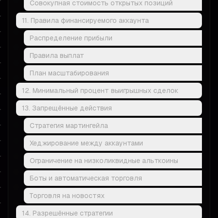
Совокупная стоимость открытых позиций
11. Правила финансируемого аккаунта
Распределение прибыли
Правила выплат
План масштабирования
12. Минимальный процент выигрышных сделок
13. Запрещённые действия
Стратегия мартингейла
Хеджирование между аккаунтами
Ограничение на низколиквидные альткоины
Боты и автоматическая торговля
Торговля на новостях
14. Разрешённые стратегии