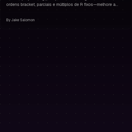
ordens bracket, parciais e múltiplos de R fixos—melhore a
gestão de risco e permaneça financiado.
By
Jake Salomon