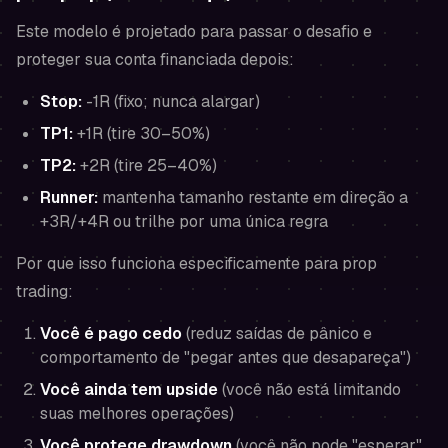
Este modelo é projetado para passar o desafio
e
proteger sua conta financiada depois:
Stop:
-1R (fixo; nunca alargar)
TP1:
+1R (tire 30–50%)
TP2:
+2R (tire 25–40%)
Runner:
mantenha tamanho restante em direção a
+3R/+4R
ou
trilhe por uma única regra
Por que isso funciona especificamente para prop
trading:
Você é pago cedo
(reduz saídas de pânico e
comportamento de "pegar antes que desapareça")
Você ainda tem upside
(você não está limitando
suas melhores operações)
Você protege drawdown
(você não pode "esperar"