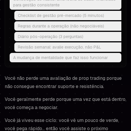
para gestão consistente
Checklist de gestão pré-mercado (5 minutos)
Regras durante a operação (não negociáveis)
Diário pós-operação (3 perguntas)
Revisão semanal: avalie execução, não P&L
A mudança de mentalidade que faz isso funcionar
Você não perde uma avaliação de prop trading porque
não consegue encontrar suporte e resistência.
Você geralmente perde porque uma vez que está
dentro
,
você começa a negociar.
Você já viveu esse ciclo: você vê um pouco de verde,
você pega rápido… então você assiste o próximo