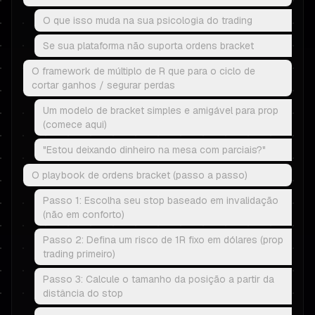
O que isso muda na sua psicologia do trading
Se sua plataforma não suporta ordens bracket
O framework de múltiplo de R que para o ciclo de
cortar ganhos / segurar perdas
Um modelo de bracket simples e amigável para prop
(comece aqui)
"Estou deixando dinheiro na mesa com parciais?"
O playbook de ordens bracket (passo a passo)
Passo 1: Escolha seu stop baseado em invalidação
(não em conforto)
Passo 2: Defina um risco de 1R fixo em dólares (prop
trading primeiro)
Passo 3: Calcule o tamanho da posição a partir da
distância do stop