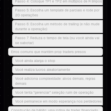
Passo 4: Coloque TP1 e TP2 em múltiplos de R limpos
Passo 5: Escolha um template de parciais e rode por
20 operações
Passo 6: Escolha um método de trailing (e não mude
durante a operação)
Passo 7: Reduza o tempo de tela (ou você ainda vai
se sabotar)
Erros comuns que mantêm prop traders presos
Você ainda alarga o stop
Você realiza lucros aleatoriamente
Você adiciona complexidade: alvos demais, regras
demais
Você tenta "gerenciar" seleção ruim de operação
Você permanece em modo esperança nos perdedores
Construção de hábito: uma rotina de trader financiado