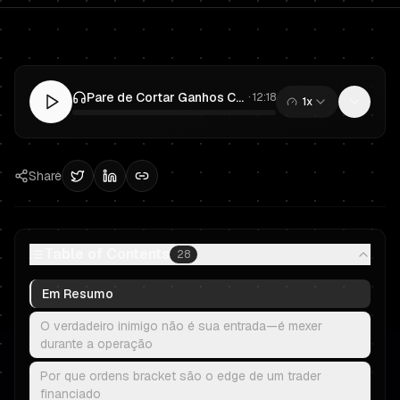
Pare de Cortar Ganhos Cedo: Ordens Bracket e Múltiplos de R para Prop Trading
·
12:18
1x
0:00
/
12:18
Share
Table of Contents
28
Em Resumo
O verdadeiro inimigo não é sua entrada—é mexer
durante a operação
Por que ordens bracket são o edge de um trader
financiado