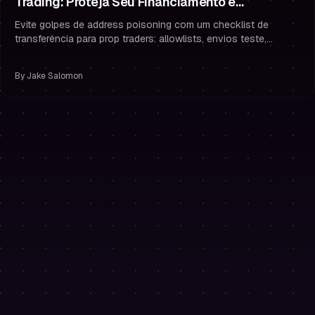
Trading: Proteja Seu Financiamento e
Pagamentos
Evite golpes de address poisoning com um checklist de
transferência para prop traders: allowlists, envios teste,
verificação completa e hábitos de segurança que protegem
seus pagamentos.
By
Jake Salomon