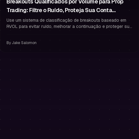
Breakouts Qualificados por Volume para Prop
Trading: Filtre o Ruído, Proteja Sua Conta
Financiada
Use um sistema de classificação de breakouts baseado em
RVOL para evitar ruído, melhorar a continuação e proteger sua
conta de trader financiado com gestão de risco rígida.
By
Jake Salomon