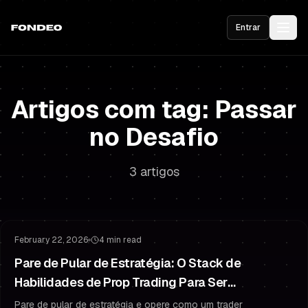
Entrar
Artigos com tag: Passar
no Desafio
3 artigos
Passar no Desafio
Gestão de Risco
February 22, 2026
4 min read
Pare de Pular de Estratégia: O Stack de
Habilidades de Prop Trading Para Ser
Financiado
Pare de pular de estratégia e opere como um trader