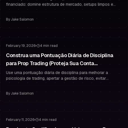
financiado: domine estrutura de mercado, setups limpos e
gestão de risco de prop firm para passar e se manter
financiado.
By
Jake Salomon
Gestão de Risco
Psicologia de Trading
February 19, 2026
4 min read
Construa uma Pontuação Diária de Disciplina
para Prop Trading (Proteja Sua Conta
Financiada)
Use uma pontuação diária de disciplina para melhorar a
psicologia de trading, apertar a gestão de risco, evitar
violações de regras e crescer o PnL como trader financiado.
By
Jake Salomon
Gestão de Risco
Passar no Desafio
February 11, 2026
4 min read