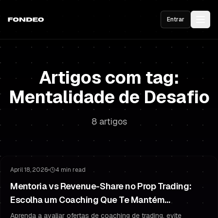
Entrar
Artigos com tag:
Mentalidade de Desafio
8 artigos
Gestão de Risco
Psicologia do Trading
April 18, 2026
4 min read
Mentoria vs Revenue-Share no Prop Trading:
Escolha um Coaching Que Te Mantém
Financiado
Aprenda a avaliar ofertas de coaching de trading, evite