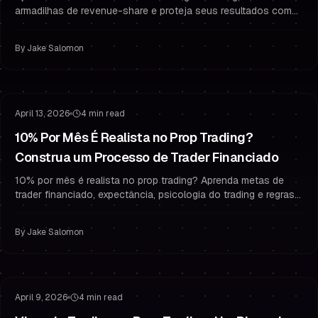
armadilhas de revenue-share e proteja seus resultados como
trader financiado com gestão de risco e psicologia no estilo
prop.
By
Jake Salomon
Mentalidade de Desafio
Permanecer Financiado
April 13, 2026
4 min read
10% Por Mês É Realista no Prop Trading?
Construa um Processo de Trader Financiado
10% por mês é realista no prop trading? Aprenda metas de
trader financiado, expectância, psicologia do trading e regras
de gestão de risco para passar e permanecer financiado.
By
Jake Salomon
Gestão de Risco
Permanecer Financiado
April 9, 2026
4 min read