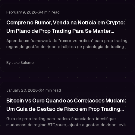
February 9, 2026
4 min read
Compre no Rumor, Venda na Notícia em Crypto:
Um Plano de Prop Trading Para Se Manter
Financiado
Aprenda um framework de "rumor vs notícia" para prop trading,
regras de gestão de risco e hábitos de psicologia de trading
para proteger o drawdown e se manter como trader
financiado.
By
Jake Salomon
Gestao de Risco
Gestao de Drawdown
January 20, 2026
4 min read
Bitcoin vs Ouro Quando as Correlacoes Mudam:
Um Guia de Gestao de Risco em Prop Trading
para Traders Financiados
Guia de prop trading para traders financiados: identifique
mudancas de regime BTC/ouro, ajuste a gestao de risco, evite
erros na avaliacao e proteja sua conta.