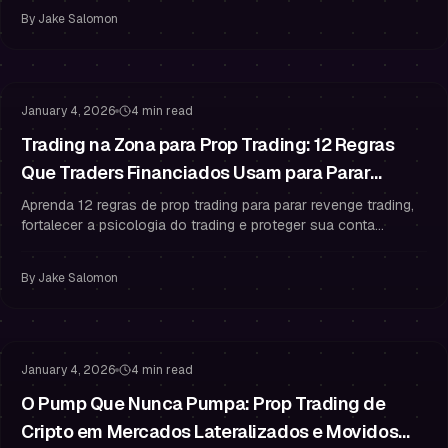
By
Jake Salomon
Psicologia do Trading
Gestão de Risco
January 4, 2026
4 min read
Trading na Zona para Prop Trading: 12 Regras
Que Traders Financiados Usam para Parar
Revenge Trading Após uma Sequência
Aprenda 12 regras de prop trading para parar revenge trading,
fortalecer a psicologia do trading e proteger sua conta
Perdedora
financiada com gestão de risco rigorosa.
By
Jake Salomon
Gestão de Risco
Gestão de Drawdown
January 4, 2026
4 min read
O Pump Que Nunca Pumpa: Prop Trading de
Cripto em Mercados Lateralizados e Movidos