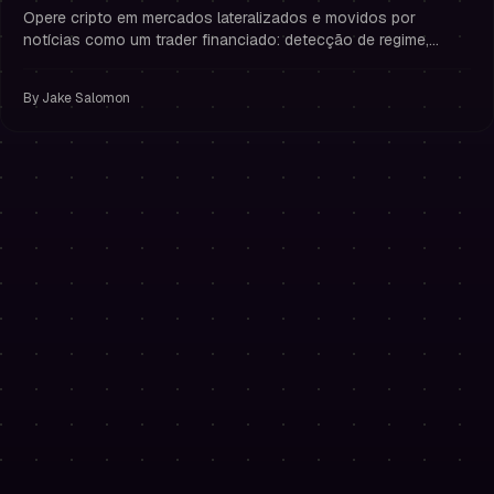
por Notícias (Sem Overtrading)
Opere cripto em mercados lateralizados e movidos por
notícias como um trader financiado: detecção de regime,
gestão de risco rigorosa e regras que previnem overtrading.
By
Jake Salomon