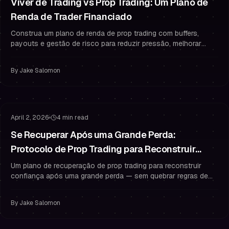
Viver de Trading vs Prop Trading: Um Plano de
Renda de Trader Financiado
Construa um plano de renda de prop trading com buffers,
payouts e gestão de risco para reduzir pressão, melhorar
psicologia do trading e parar de fazer overtrading.
By
Jake Salomon
Gestão de Risco
Gestão de Drawdown
April 2, 2026
4 min read
Se Recuperar Após uma Grande Perda:
Protocolo de Prop Trading para Reconstruir
Confiança e Proteger o Drawdown
Um plano de recuperação de prop trading para reconstruir
confiança após uma grande perda — sem quebrar regras de
drawdown. Inclui micro-risco, rotinas e psicologia do trading.
By
Jake Salomon
Gestão de Risco
Gestão de Drawdown