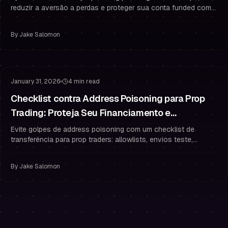
reduzir a aversão a perdas e proteger sua conta funded com
execução mecânica e gestão de risco.
By
Jake Salomon
Gestão de Risco
Proteger Seu Financiamento
January 31, 2026
4 min read
Checklist contra Address Poisoning para Prop
Trading: Proteja Seu Financiamento e
Pagamentos
Evite golpes de address poisoning com um checklist de
transferência para prop traders: allowlists, envios teste,
verificação completa e hábitos de segurança que protegem
seus pagamentos.
By
Jake Salomon