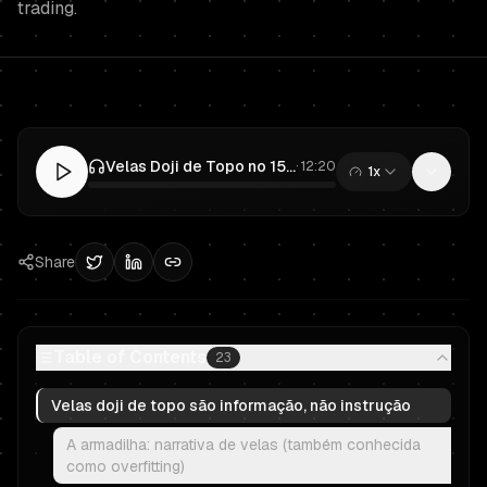
trading.
Velas Doji de Topo no 15m em Prop Trading: Checklist do Trader Financiado
·
12:20
1x
0:00
/
12:20
Share
Table of Contents
23
Velas doji de topo são informação, não instrução
A armadilha: narrativa de velas (também conhecida
como overfitting)