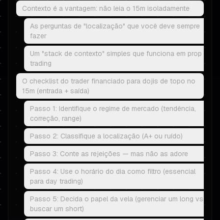
Contexto é a vantagem: não leia o 15m isoladamente
As perguntas de "localização" que você deve sempre
fazer
Um "stack de contexto" simples que funciona em prop
trading
O checklist do trader financiado para dojis de topo no
15m (entrada + saída)
Passo 1: Identifique o regime de mercado (tendência,
correção, range)
Passo 2: Classifique a localização (A+ ou ruído)
Passo 3: Conte as rejeições — mas não as adore
Passo 4: Use o horário do dia como filtro (essencial
para day trading)
Passo 5: Decida o papel da vela (gerenciar um long vs
buscar um short)