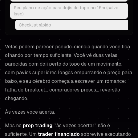
Seu plano de ação para dojis de topo no 15m (salve
isso)
Checklist rápido
Velas podem parecer pseudo-ciência quando você fica
olhando por tempo suficiente. Você vê duas velas
parecidas com doji perto do topo de um movimento,
com pavios superiores longos empurrando o preço para
baixo, e seu cérebro começa a escrever um romance:
falha de breakout… compradores presos… reversão
chegando.
Às vezes você acerta.
Mas no
prop trading
, "às vezes acertar" não é
suficiente. Um
trader financiado
sobrevive executando