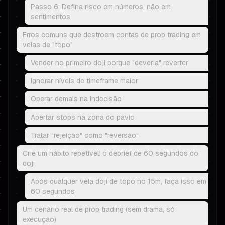
Passo 6: Defina risco em números, não em
sentimentos
Erros comuns que destroem contas de prop trading em
velas de "topo"
Vender no primeiro doji porque "deveria" reverter
Ignorar níveis de timeframe maior
Operar demais na indecisão
Apertar stops na zona do pavio
Tratar "rejeição" como "reversão"
Crie um hábito repetível: o debrief de 60 segundos do
doji
Após qualquer vela doji de topo no 15m, faça isso em
60 segundos
Um cenário real de prop trading (sem drama, só
execução)