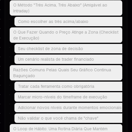
O Método "Três Acima, Três Abaixo" (Amigável ao
Intraday)
Como escolher as três acima/abaixo
O Que Fazer Quando o Preço Atinge a Zona (Checklist
de Execução)
Seu checklist de zona de decisão
Um cenário realista de trader financiado
Razões Comuns Pelas Quais Seu Gráfico Continua
Bagunçado
Tratar cada ferramenta como obrigatória
Marcar micro-níveis do timeframe de execução
Adicionar novos níveis durante momentos emocionais
Não validar o que você chama de "chave"
O Loop de Hábito: Uma Rotina Diária Que Mantém