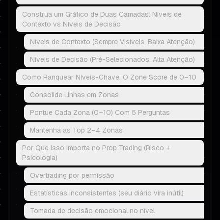
Construa um Gráfico de Duas Camadas: Níveis de
Contexto vs Níveis de Decisão
Níveis de Contexto (Sempre Visíveis, Baixa Atenção)
Níveis de Decisão (Pré-Selecionados, Alta Atenção)
Como Ranquear Níveis-Chave: O Zone Score de 0–10
Consolide Linhas em Zonas
Pontue Cada Zona (0–10) Com 5 Perguntas
Mantenha as Top 2–4 Zonas
Por Que Isso Importa no Prop Trading (Risco +
Psicologia)
Overtrading por permissão
Estatísticas inconsistentes (seu diário vira inútil)
Tomada de decisão emocional no nível