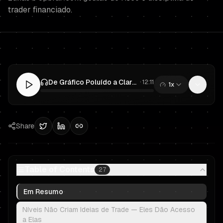
trader financiado.
De Gráfico Poluído a Clareza: Como Ranquear Níveis-Chave Rápido no Prop Trading (Sem Paralisia)
·
12:11
1x
0:00
/
12:11
Share
Table of Contents
27
Em Resumo
Níveis Não Criam Ideias de Trade — Eles Dão Acesso
a Elas