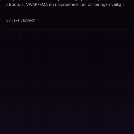
structuur, VWAP/EMA en risicobeheer om omkeringen veilig te
traden en prop trading challenges te halen.
By
Jake Salomon