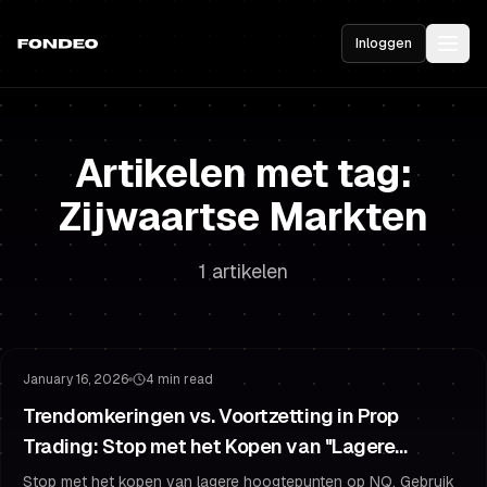
Inloggen
Artikelen met tag:
Zijwaartse Markten
1 artikelen
De Challenge Halen
Risicobeheer
January 16, 2026
4 min read
Trendomkeringen vs. Voortzetting in Prop
Trading: Stop met het Kopen van "Lagere
Hoogtepunten" op NQ (VWAP + Structuur Gids)
Stop met het kopen van lagere hoogtepunten op NQ. Gebruik