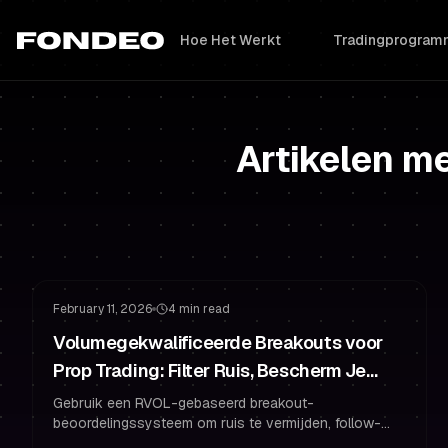
Hoe Het Werkt
Tradingprogram
Artikelen m
Risicobeheer
De Challenge Halen
February 11, 2026
4 min read
Volumegekwalificeerde Breakouts voor
Prop Trading: Filter Ruis, Bescherm Je
Gefinancierde Account
Gebruik een RVOL-gebaseerd breakout-
beoordelingssysteem om ruis te vermijden, follow-
through te verbeteren en je gefinancierde trader