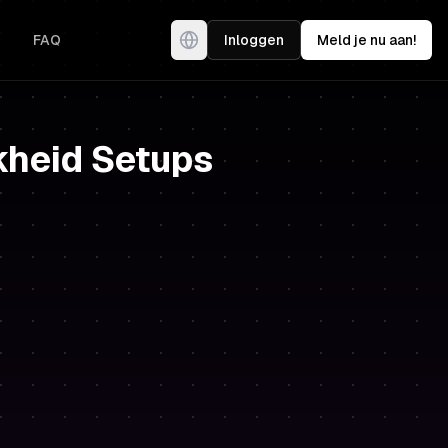
FAQ
Inloggen
Meld je nu aan!
kheid Setups