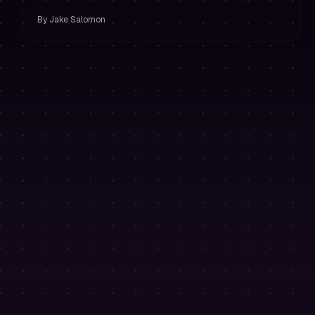
account te beschermen met strikt risicobeheer.
By
Jake Salomon