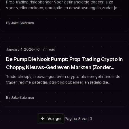
Regels
Prop trading risicobeheer voor gefinancierde traders: size
voor verliesreeksen, correlatie en drawdown regels zodat je
edge variantie overleeft.
By
Jake Salomon
Risicobeheer
Drawdown Beheer
January 4, 2026
3 min read
De Pump Die Nooit Pumpt: Prop Trading Crypto in
Choppy, Nieuws-Gedreven Markten (Zonder
Overtrading)
Trade choppy, nieuws-gedreven crypto als een gefinancierde
trader: regime detectie, strikt risicobeheer en regels die
overtrading voorkomen.
By
Jake Salomon
Vorige
Pagina 3 van 3