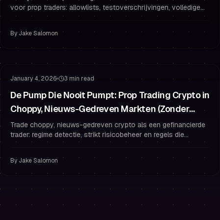
voor prop traders: allowlists, testoverschrijvingen, volledige
verificatie en veiligheidsgewoonten die je uitbetalingen
beschermen.
By
Jake Salomon
Risicobeheer
Drawdown Beheer
January 4, 2026
3 min read
De Pump Die Nooit Pumpt: Prop Trading Crypto in
Choppy, Nieuws-Gedreven Markten (Zonder
Overtrading)
Trade choppy, nieuws-gedreven crypto als een gefinancierde
trader: regime detectie, strikt risicobeheer en regels die
overtrading voorkomen.
By
Jake Salomon