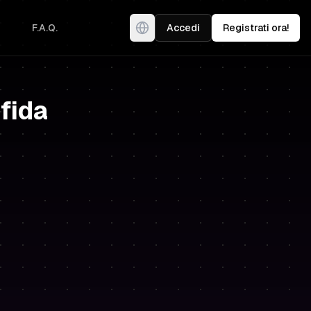
F.A.Q.
Accedi
Registrati ora!
Sfida