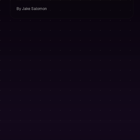
prop trading.
By
Jake Salomon