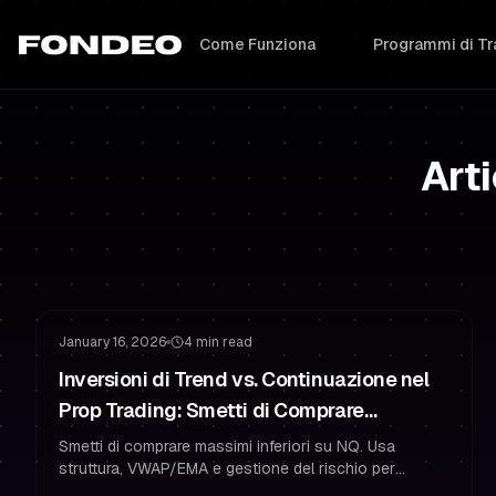
Come Funziona
Programmi di Tr
Arti
Superare la Sfida
Gestione del Rischio
January 16, 2026
4 min read
Inversioni di Trend vs. Continuazione nel
Prop Trading: Smetti di Comprare
"Massimi Inferiori" su NQ (Guida VWAP +
Smetti di comprare massimi inferiori su NQ. Usa
struttura, VWAP/EMA e gestione del rischio per
Struttura)
tradare le inversioni in sicurezza e superare le sfide di