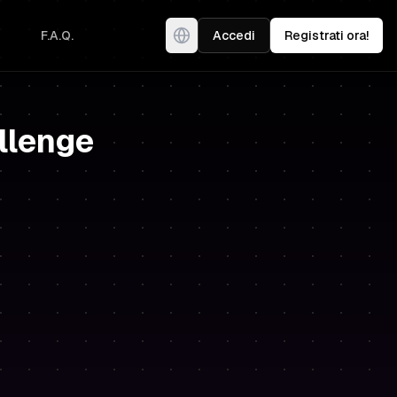
F.A.Q.
Accedi
Registrati ora!
allenge