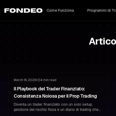
Come Funziona
Programmi di Tr
Artico
Abitudini del Trader Finanziato
Gestione del Rischio
March 16, 2026
4 min read
Il Playbook del Trader Finanziato:
Consistenza Noiosa per il Prop Trading
Diventa un trader finanziato con un solo setup,
gestione del rischio fissa e un diario di trading che
ferma il revenge trading e costruisce consistenza.