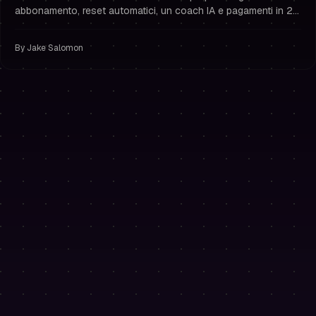
abbonamento, reset automatici, un coach IA e pagamenti in 24
ore. Usa PH50OFF per il 50% di sconto.
By
Jake Salomon