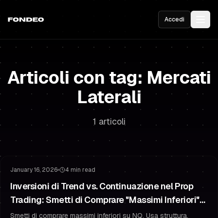
Accedi
Articoli con tag: Mercati
Laterali
1 articoli
Superare la Sfida
Gestione del Rischio
January 16, 2026
4 min read
Inversioni di Trend vs. Continuazione nel Prop
Trading: Smetti di Comprare "Massimi Inferiori"
su NQ (Guida VWAP + Struttura)
Smetti di comprare massimi inferiori su NQ. Usa struttura,