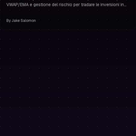
VWAP/EMA e gestione del rischio per tradare le inversioni in
sicurezza e superare le sfide di prop trading.
By
Jake Salomon