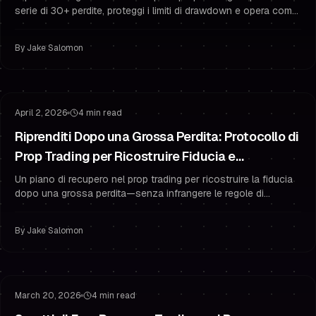
serie di 30+ perdite, proteggi i limiti di drawdown e opera come
un trader finanziato coerente.
By
Jake Salomon
Gestione del Rischio
Gestione del Drawdown
April 2, 2026
4 min read
Riprenditi Dopo una Grossa Perdita: Protocollo di
Prop Trading per Ricostruire Fiducia e
Proteggere il Drawdown
Un piano di recupero nel prop trading per ricostruire la fiducia
dopo una grossa perdita—senza infrangere le regole di
drawdown. Include micro-rischio, routine e psicologia del
trading.
By
Jake Salomon
Gestione del Rischio
Overtrading
March 20, 2026
4 min read