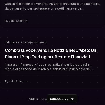
Usa limiti di rischio il venerdì, trigger di chiusura e una mentalità
da pagamento per proteggere una settimana verde,
padroneggiare la psicologia del trading e restare finanziato nel
prop trading.
By
Jake Salomon
Gestione del Rischio
Gestione del Drawdown
February 9, 2026
4 min read
Compra la Voce, Vendi la Notizia nel Crypto: Un
Piano di Prop Trading per Restare Finanziati
Impara un framework "voce vs notizia" per il prop trading,
regole di gestione del rischio e abitudini di psicologia del
trading per proteggere il drawdown e restare trader finanziato.
By
Jake Salomon
Pagina 1 di 3
Successivo