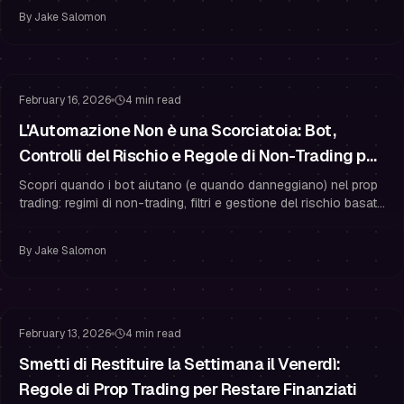
conto finanziato.
By
Jake Salomon
Gestione del Rischio
Gestione del Drawdown
February 16, 2026
4 min read
L'Automazione Non è una Scorciatoia: Bot,
Controlli del Rischio e Regole di Non-Trading per
il Prop Trading
Scopri quando i bot aiutano (e quando danneggiano) nel prop
trading: regimi di non-trading, filtri e gestione del rischio basata
su regole per restare finanziati.
By
Jake Salomon
Gestione del Rischio
Restare Finanziati
February 13, 2026
4 min read
Smetti di Restituire la Settimana il Venerdì:
Regole di Prop Trading per Restare Finanziati