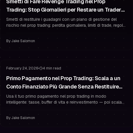
Smetti di Fare Revenge Trading nel Prop
Trading: Stop Giornalieri per Restare un Trader
Finanziato
Smetti di restituire i guadagni con un piano di gestione del
rischio nel prop trading: perdita giornaliera, limiti di trade, regole
di raffreddamento e psicologia per restare un trader finanziato.
By
Jake Salomon
Conto Finanziato
Restare Finanziati
February 24, 2026
4 min read
Primo Pagamento nel Prop Trading: Scala a un
Conto Finanziato Più Grande Senza Restituire
Tutto
Usa il tuo primo pagamento nel prop trading in modo
intelligente: tasse, buffer di vita e reinvestimento — poi scala
con conti impilati, gestione del rischio rigorosa e solida
psicologia del trading.
By
Jake Salomon
Superare la Challenge
Gestione del Rischio