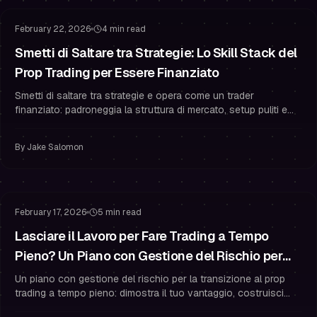
February 22, 2026
4 min read
Smetti di Saltare tra Strategie: Lo Skill Stack del
Prop Trading per Essere Finanziato
Smetti di saltare tra strategie e opera come un trader
finanziato: padroneggia la struttura di mercato, setup puliti e
gestione del rischio per superare e restare finanziato.
By
Jake Salomon
Preparazione alla Challenge
Gestione del Rischio
February 17, 2026
5 min read
Lasciare il Lavoro per Fare Trading a Tempo
Pieno? Un Piano con Gestione del Rischio per
Prop Trading e Trader Finanziati
Un piano con gestione del rischio per la transizione al prop
trading a tempo pieno: dimostra il tuo vantaggio, costruisci
una riserva e proteggi la psicologia e i limiti di rischio del tuo