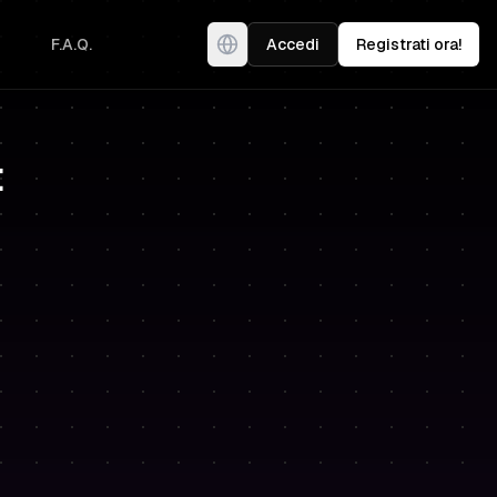
F.A.Q.
Accedi
Registrati ora!
t