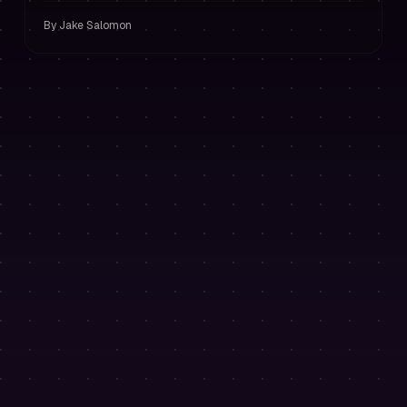
prevengono l'overtrading.
By
Jake Salomon