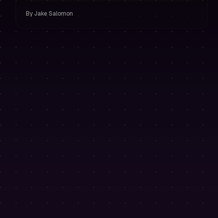
proteggono i tuoi pagamenti.
By
Jake Salomon