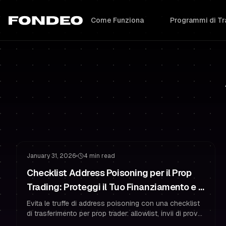
Come Funziona
Programmi di Tr
Gestione del Rischio
Proteggere il Tuo Finanziamento
January 31, 2026
4 min read
Checklist Address Poisoning per il Prop
Trading: Proteggi il Tuo Finanziamento e i
Tuoi Pagamenti
Evita le truffe di address poisoning con una checklist
di trasferimento per prop trader: allowlist, invii di prova,
verifica completa e abitudini di sicurezza che