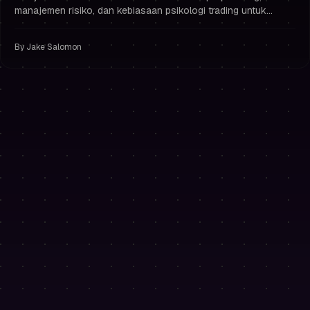
manajemen risiko, dan kebiasaan psikologi trading untuk
melindungi drawdown dan tetap menjadi trader bermodal.
By
Jake Salomon