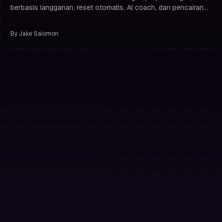
berbasis langganan, reset otomatis, AI coach, dan pencairan
dana dalam 24 jam. Gunakan PH50OFF untuk diskon 50%.
By
Jake Salomon