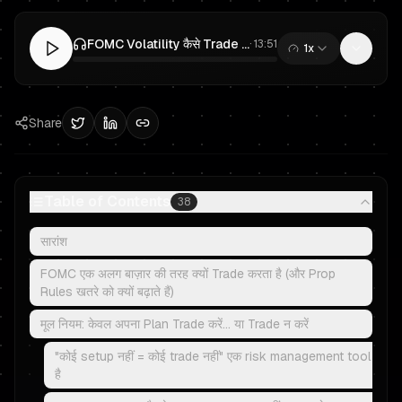
FOMC Volatility कैसे Trade करें बिना Prop Trading Account उड़ाए
·
13:51
1x
0:00
/
13:51
Share
Table of Contents
38
सारांश
FOMC एक अलग बाज़ार की तरह क्यों Trade करता है (और Prop
Rules खतरे को क्यों बढ़ाते हैं)
मूल नियम: केवल अपना Plan Trade करें… या Trade न करें
"कोई setup नहीं = कोई trade नहीं" एक risk management tool
है