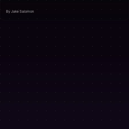
लिए PH50OFF का उपयोग करें।
By
Jake Salomon