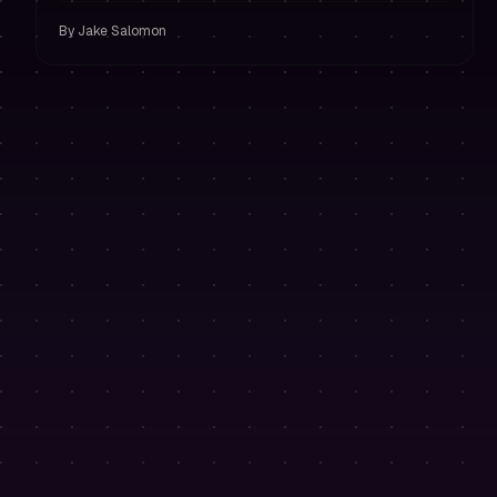
riesgo estricta.
By
Jake Salomon