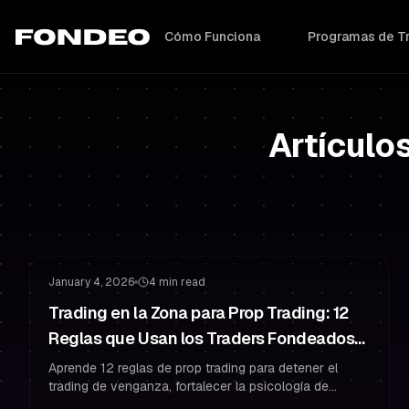
Cómo Funciona
Programas de T
Artículo
Psicología del Trading
Gestión de Riesgo
January 4, 2026
4 min read
Trading en la Zona para Prop Trading: 12
Reglas que Usan los Traders Fondeados
para Dejar el Trading de Venganza
Aprende 12 reglas de prop trading para detener el
trading de venganza, fortalecer la psicología de
Después de una Racha Perdedora
trading y proteger tu cuenta fondeada con gestión de