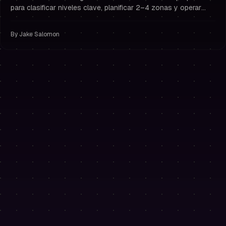
para clasificar niveles clave, planificar 2–4 zonas y operar
con gestión de riesgo y disciplina de trader fondeado.
By
Jake Salomon