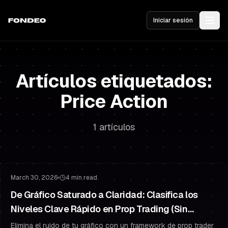
Iniciar sesión
Artículos etiquetados:
Price Action
1 artículos
Gestión de Riesgo
Psicología del Trading
March 30, 2026
4 min read
De Gráfico Saturado a Claridad: Clasifica los
Niveles Clave Rápido en Prop Trading (Sin
Parálisis)
Elimina el ruido de tu gráfico con un framework de prop trader